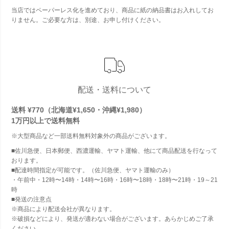
当店ではペーパーレス化を進めており、商品に紙の納品書はお入れしてお
りません。ご必要な方は、別途、お申し付けください。
配送・送料について
送料 ¥770（北海道¥1,650・沖縄¥1,980）
1万円以上で
送料無料
※大型商品など一部送料無料対象外の商品がございます。
■佐川急便、日本郵便、西濃運輸、ヤマト運輸、他にて商品配送を行なって
おります。
■配達時間指定が可能です。（佐川急便、ヤマト運輸のみ）
・午前中・12時〜14時・14時〜16時・16時〜18時・18時〜21時・19～21
時
■発送の注意点
※商品により配送会社が異なります。
※破損などにより、発送が適わない場合がございます。あらかじめご了承
ください。