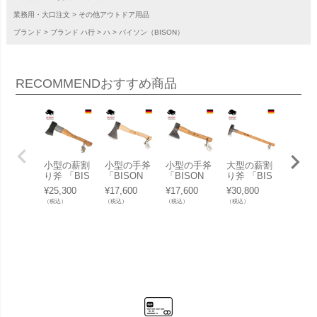
業務用・大口注文
その他アウトドア用品
ブランド
ブランド ハ行
ハ
バイソン（BISON）
RECOMMEND
おすすめ商品
小型の薪割
小型の手斧
小型の手斧
大型の薪割
原木や
り斧 「BIS
「BISON
「BISON
り斧 「BIS
の移動
ON（バイ
（バイソ
（バイソ
ON（バイ
ル 「B
¥
25,300
¥
17,600
¥
17,600
¥
30,800
¥
15,40
ソン） AXE
ン） AXE 1
ン） AXE 1
ソン） AXE
N（バ
（税込）
（税込）
（税込）
（税込）
（税込）
1879シリー
879シリー
879シリー
1879シリー
ン） AX
ズ スプリッ
ズ ユニバー
ズ ハンティ
ズ スプリッ
879シ
ティングハ
サルハチェ
ングハチェ
ティングハ
ズ ピ
チェット」
ット」
ット」
ンマー」