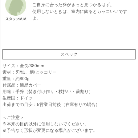
ご自身に合った斧がきっと見つかるはず。
使用しないときは、室内に飾るとカッコいいです
よ。
スペック
サイズ：全長/380mm
素材：刃/鉄、柄/ヒッコリー
重量：約800g
付属品：簡易カバー
用途：手斧（焚き付け作り・枝払い・薪割り）
生産国：ドイツ
出荷までの目安：5営業日前後（在庫有りの場合）
＜ご注意＞
※本来の目的以外に使用しないでください。
※予告なく形状が変更になる場合がございます。