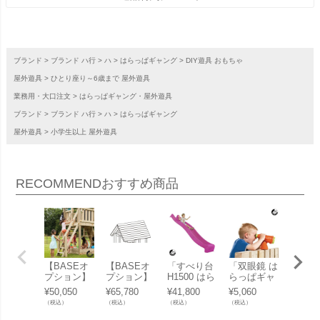
ブランド
ブランド ハ行
ハ
はらっぱギャング
DIY遊具 おもちゃ
屋外遊具
ひとり座り～6歳まで 屋外遊具
業務用・大口注文
はらっぱギャング・屋外遊具
ブランド
ブランド ハ行
ハ
はらっぱギャング
屋外遊具
小学生以上 屋外遊具
RECOMMEND
おすすめ商品
【BASEオ
【BASEオ
「すべり台
「双眼鏡 は
「黒板
プション】
プション】
H1500 はら
らっぱギャ
っぱギ
「ステップ
「木製屋根
っぱギャン
ング」
グ」
¥
50,050
¥
65,780
¥
41,800
¥
5,060
¥
6,930
（STEP）
はらっぱギ
グ」
（税込）
（税込）
（税込）
（税込）
（税込）
木材（エコ
ャング」
アコールウ