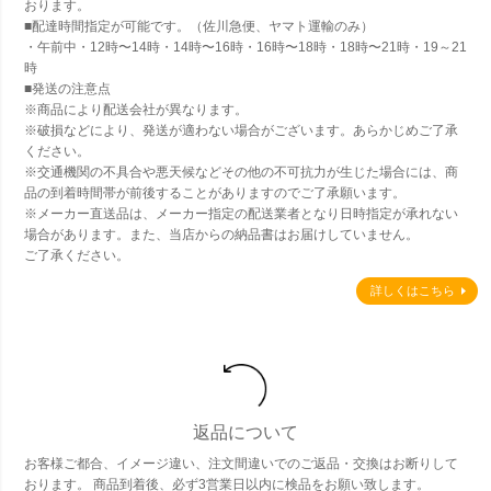
おります。
■配達時間指定が可能です。（佐川急便、ヤマト運輸のみ）
・午前中・12時〜14時・14時〜16時・16時〜18時・18時〜21時・19～21
時
■発送の注意点
※商品により配送会社が異なります。
※破損などにより、発送が適わない場合がございます。あらかじめご了承
ください。
※交通機関の不具合や悪天候などその他の不可抗力が生じた場合には、商
品の到着時間帯が前後することがありますのでご了承願います。
※メーカー直送品は、メーカー指定の配送業者となり日時指定が承れない
場合があります。また、当店からの納品書はお届けしていません。
ご了承ください。
詳しくはこちら
返品について
お客様ご都合、イメージ違い、注文間違いでのご返品・交換はお断りして
おります。 商品到着後、必ず3営業日以内に検品をお願い致します。