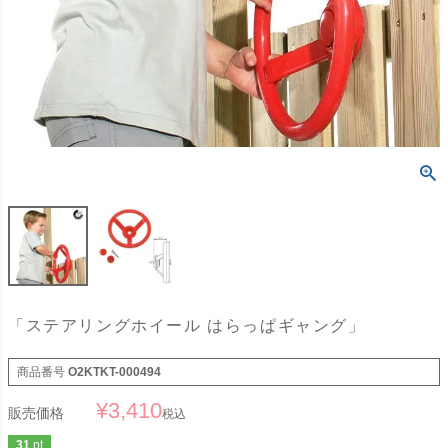
「ステアリングホイール はらっぱギャング」
商品番号
O2KTKT-000494
¥
3,410
販売価格
税込
31
pt