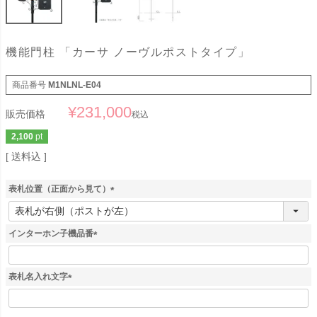
機能門柱 「カーサ ノーヴルポストタイプ」
商品番号
M1NLNL-E04
¥
231,000
販売価格
税込
2,100
pt
送料込
表札位置（正面から見て）
(
必
須
インターホン子機品番
)
(
必
須
表札名入れ文字
)
(
必