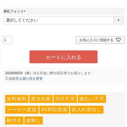
須
)
表札フォント
(
必
須
)
お気に入りに登録する
カートに入れる
2026/09/30（水）
に
弊社指定便
でお届けします。
滋賀県
お届け先を変更
送料無料
受注生産
代引不可
後払い不可
メーカー直送
A4対応投函
前入れ前出し
鍵付き
鍵無し