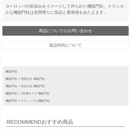
ヨーロッパの街並みをイメージして作られた機能門柱。クラシカ
ルな機能門柱は玄関周りに気品と重厚感をあたえます。
商品についてのお問い合わせ
返品特約について
機能門柱
機能門柱
照明付き 機能門柱
機能門柱
表札付き 機能門柱
機能門柱
1本脚タイプ 機能門柱
機能門柱
クラシックな機能門柱
RECOMMEND
おすすめ商品