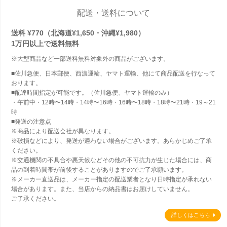
配送・送料について
送料 ¥770（北海道¥1,650・沖縄¥1,980）
1万円以上で
送料無料
※大型商品など一部送料無料対象外の商品がございます。
■佐川急便、日本郵便、西濃運輸、ヤマト運輸、他にて商品配送を行なって
おります。
■配達時間指定が可能です。（佐川急便、ヤマト運輸のみ）
・午前中・12時〜14時・14時〜16時・16時〜18時・18時〜21時・19～21
時
■発送の注意点
※商品により配送会社が異なります。
※破損などにより、発送が適わない場合がございます。あらかじめご了承
ください。
※交通機関の不具合や悪天候などその他の不可抗力が生じた場合には、商
品の到着時間帯が前後することがありますのでご了承願います。
※メーカー直送品は、メーカー指定の配送業者となり日時指定が承れない
場合があります。また、当店からの納品書はお届けしていません。
ご了承ください。
詳しくはこちら