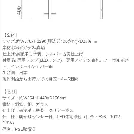
【全体】
サイズ:約W878×H2290(埋込部400含む)×D250mm
素材:鉄/銅/ガラス/真鍮
仕上げ:黒艶消し塗装、シルバー古美仕上げ
付属品: 専用ランプ(LEDランプ)、専用アイアン表札、ノーヴルポス
ト、インターホンカバー銅
生産国：日本
製作開始から出荷までの目安：4～5週間
【照明】
サイズ：約W254×H440×D256mm
素材：鍛鉄、銅、ガラス
仕上げ：黒艶消し塗装、クリアー塗装
仕 様：明かりセンサー付、LED球電球色（口金：E26、100V、
5.3W）
備考：PSE取得済