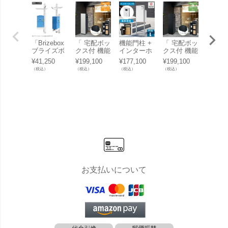
「Brizebox
「 宅配ボッ
機能門柱 +
「 宅配ボッ
機能門
ブライズボ
クス付 機能
インターホ
クス付 機能
インタ
ックス ラー
門柱 ミース
ンセット
門柱 ミース
ンセッ
¥
41,250
¥
199,100
¥
177,100
¥
199,100
¥
211,7
ジ専用 機能
カラー：シ
「ナスタボ
カラー：ブ
「ナス
（税込）
（税込）
（税込）
（税込）
（税込）
門柱バイナ
ルバー アン
ックス +ポ
ラック アン
ックス
ルスタンド
カー仕様 」
スト Lサイ
カー仕様 」
スト L
装飾レール
ズ 門柱 ユ
ズ 門柱
付き」【宅
ニット [ ホ
ニット 
配ボックス
ワイト ]」
ークウ
本体別売
]」
り】
お支払いについて