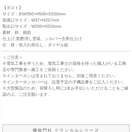
【ポスト】
サイズ：約W350×H500×D150mm
投函口サイズ：W37×H257mm
取出口サイズ：W260×H310mm
素材：鉄、鍛鉄
仕上げ:黒艶消し塗装、シルバー古美仕上げ
仕 様：前入れ前出し、ダイヤル錠
＜ご注意＞
※電気工事を伴うため、電気工事士の資格を持った職人がいる工務
店や専門業者へ施工をご依頼ください。
※インターホンは含まれておりません。別途ご用意ください。
※インターホンカバーは、設置予定の子機品番をご記入ください。
※大型製品のため、荷降ろし時に1名お手伝いいただけることをご確
認の上、ご注文願います。
機能門柱 クラシカルシリーズ