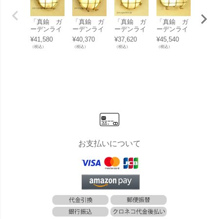
「真鍮 ガ
「真鍮 ガ
「真鍮 ガ
「真鍮 ガ
「真鍮
ーデンライ
ーデンライ
ーデンライ
ーデンライ
デンラ
ト BH203
ト BH202
ト BH202
ト BH203
BH222
¥
41,580
¥
40,370
¥
37,620
¥
45,540
¥
62,86
0FR LED」
9FR LED」
8FR LED」
4FR LED」
くもり
（税込）
（税込）
（税込）
（税込）
（税込）
ス LED
ローム
お支払いについて