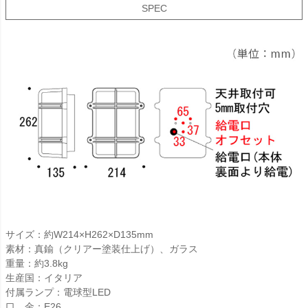
SPEC
サイズ：約W214×H262×D135mm
素材：真鍮（クリアー塗装仕上げ）、ガラス
重量：約3.8kg
生産国：イタリア
付属ランプ：電球型LED
口 金：E26