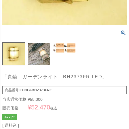
「真鍮 ガーデンライト BH2373FR LED」
商品番号
L1GIGI-BH2373FRE
当店通常価格
¥
58,300
¥
52,470
販売価格
税込
477
pt
送料込