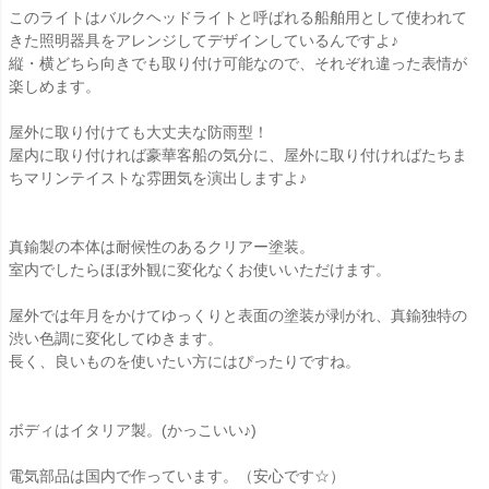
このライトはバルクヘッドライトと呼ばれる船舶用として使われて
きた照明器具をアレンジしてデザインしているんですよ♪
縦・横どちら向きでも取り付け可能なので、それぞれ違った表情が
楽しめます。
屋外に取り付けても大丈夫な防雨型！
屋内に取り付ければ豪華客船の気分に、屋外に取り付ければたちま
ちマリンテイストな雰囲気を演出しますよ♪
真鍮製の本体は耐候性のあるクリアー塗装。
室内でしたらほぼ外観に変化なくお使いいただけます。
屋外では年月をかけてゆっくりと表面の塗装が剥がれ、真鍮独特の
渋い色調に変化してゆきます。
長く、良いものを使いたい方にはぴったりですね。
ボディはイタリア製。(かっこいい♪)
電気部品は国内で作っています。（安心です☆）