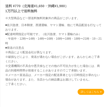
送料 ¥770（北海道¥1,650・沖縄¥1,980）
1万円以上で
送料無料
※大型商品など一部送料無料対象外の商品がございます。
■佐川急便、日本郵便、西濃運輸、ヤマト運輸、他にて商品配送を行なって
おります。
■配達時間指定が可能です。（佐川急便、ヤマト運輸のみ）
・午前中・12時〜14時・14時〜16時・16時〜18時・18時〜21時・19～21
時
■発送の注意点
※商品により配送会社が異なります。
※破損などにより、発送が適わない場合がございます。あらかじめご了承
ください。
※交通機関の不具合や悪天候などその他の不可抗力が生じた場合には、商
品の到着時間帯が前後することがありますのでご了承願います。
※メーカー直送品は、メーカー指定の配送業者となり日時指定が承れない
場合があります。また、当店からの納品書はお届けしていません。
ご了承ください。
詳しくはこちら