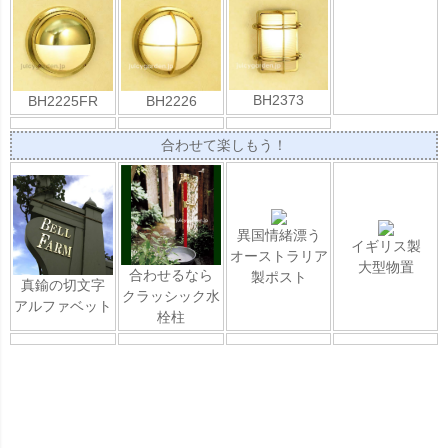
BH2373
BH2225FR
BH2226
合わせて楽しもう！
異国情緒漂う
イギリス製
オーストラリア
大型物置
合わせるなら
製ポスト
真鍮の切文字
クラッシック水
アルファベット
栓柱