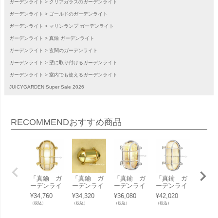
ガーデンライト
クリアガラスのガーデンライト
ガーデンライト
ゴールドのガーデンライト
ガーデンライト
マリンランプ ガーデンライト
ガーデンライト
真鍮 ガーデンライト
ガーデンライト
玄関のガーデンライト
ガーデンライト
壁に取り付けるガーデンライト
ガーデンライト
室内でも使えるガーデンライト
JUICYGARDEN Super Sale 2026
RECOMMEND
おすすめ商品
「真鍮 ガ
「真鍮 ガ
「真鍮 ガ
「真鍮 ガ
「真鍮
ーデンライ
ーデンライ
ーデンライ
ーデンライ
ーデン
ト BH203
ト BH243
ト BH203
ト BH203
ト BH
¥
34,760
¥
34,320
¥
36,080
¥
42,020
¥
37,62
5CL LED」
6CL LED」
6CRCL LE
5CRCL LE
8FR L
（税込）
（税込）
（税込）
（税込）
（税込）
D」
D」