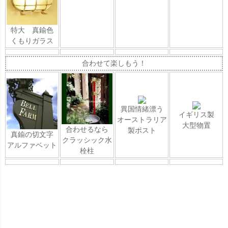
特大 真鍮色
くもりガラス
合わせて楽しもう！
異国情緒漂う
イギリス製
オーストラリア
大型物置
合わせるなら
製ポスト
真鍮の切文字
クラッシック水
アルファベット
栓柱