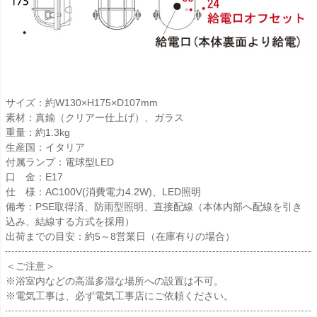
サイズ：約W130×H175×D107mm
素材：真鍮（クリアー仕上げ）、ガラス
重量：約1.3kg
生産国：イタリア
付属ランプ：電球型LED
口 金：E17
仕 様：AC100V(消費電力4.2W)、LED照明
備考：PSE取得済、防雨型照明、直接配線（本体内部へ配線を引き
込み、結線する方式を採用）
出荷までの目安：約5～8営業日（在庫有りの場合）
＜ご注意＞
※浴室内などの高温多湿な場所への設置は不可。
※電気工事は、必ず電気工事店にご依頼ください。