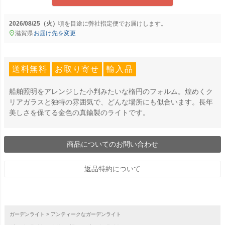
2026/08/25（火）
に
弊社指定便
でお届けします。
滋賀県
お届け先を変更
送料無料
お取り寄せ
輸入品
船舶照明をアレンジした小判みたいな楕円のフォルム。煌めくク
リアガラスと独特の雰囲気で、どんな場所にも似合います。長年
美しさを保てる金色の真鍮製のライトです。
商品についてのお問い合わせ
返品特約について
ガーデンライト
アンティークなガーデンライト