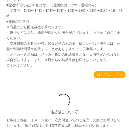
■配達時間指定が可能です。（佐川急便、ヤマト運輸のみ）
・午前中・12時〜14時・14時〜16時・16時〜18時・18時〜21時・19～21
時
■発送の注意点
※商品により配送会社が異なります。
※破損などにより、発送が適わない場合がございます。あらかじめご了承
ください。
※交通機関の不具合や悪天候などその他の不可抗力が生じた場合には、商
品の到着時間帯が前後することがありますのでご了承願います。
※メーカー直送品は、メーカー指定の配送業者となり日時指定が承れない
場合があります。また、当店からの納品書はお届けしていません。
ご了承ください。
詳しくはこちら
返品について
お客様ご都合、イメージ違い、注文間違いでのご返品・交換はお断りして
おります。 商品到着後、必ず3営業日以内に検品をお願い致します。