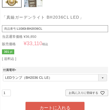
「真鍮ガーデンライト BH2036CL LED」
商品番号
L1GIGI-BH2036CL
当店通常価格
¥
36,850
¥
33,110
販売価格
税込
301
pt
送料込
付属電球
(
必
須
)
お気に入りに登録する
カートに入れる