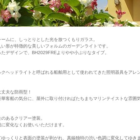
レームに、しっとりとした光を放つくもりガラス。
丸い形が特徴的な美しいフォルムのガーデンライトです。
たデザインで、BH2029FREよりやや小ぶりなタイプ。
ルクヘッドライトと呼ばれる船舶用として使われてきた照明器具をアレ
大丈夫な防雨型！
豪華客船の気分に、屋外に取り付ければたちまちマリンテイストな雰囲気
性のあるクリアー塗装。
観に変化なくお使いいただけます。
てゆっくりと表面の塗装が剥がれ、真鍮独特の渋い色調に変化してゆき