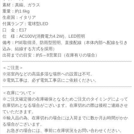
素材：真鍮、ガラス
重量：約1.6kg
生産国：イタリア
付属ランプ：電球型LED
口 金：E17
仕 様：AC100V(消費電力4.2W)、LED照明
備考：PSE取得済、防雨型照明、直接配線（本体内部へ配線を引き
込み、結線する方式を採用）
出荷までの目安：約5～8営業日（在庫有りの場合）
＜ご注意＞
※浴室内などの高温多湿な場所への設置は不可。
※電気工事は、必ず電気工事店にご依頼ください。
＜在庫について＞
※ご注文確定後の在庫確保となるためご注文のタイミングによって
在庫切れとなる場合がございます。在庫切れの際は後程ご連絡させ
ていただきます。
※輸入品の為、在庫切れの場合には入荷までに数か月お時間がかか
る場合がございます。
お急ぎの場合には、事前に在庫状況をお問い合わせください。