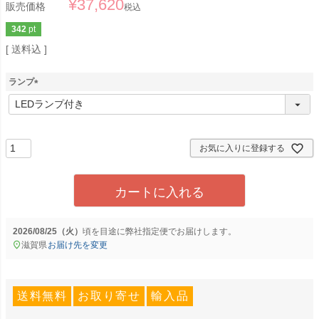
¥
37,620
販売価格
税込
342
pt
送料込
ランプ
(
必
須
)
お気に入りに登録する
カートに入れる
2026/08/25（火）
に
弊社指定便
でお届けします。
滋賀県
お届け先を変更
送料無料
お取り寄せ
輸入品