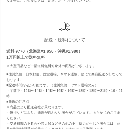
りません。ご必要な方は、別途、お申し付けください。
配送・送料について
送料 ¥770（北海道¥1,650・沖縄¥1,980）
1万円以上で
送料無料
※大型商品など一部送料無料対象外の商品がございます。
■佐川急便、日本郵便、西濃運輸、ヤマト運輸、他にて商品配送を行なって
おります。
■配達時間指定が可能です。（佐川急便、ヤマト運輸のみ）
・午前中・12時〜14時・14時〜16時・16時〜18時・18時〜21時・19～21
時
■発送の注意点
※商品により配送会社が異なります。
※破損などにより、発送が適わない場合がございます。あらかじめご了承
ください。
※交通機関の不具合や悪天候などその他の不可抗力が生じた場合には、商