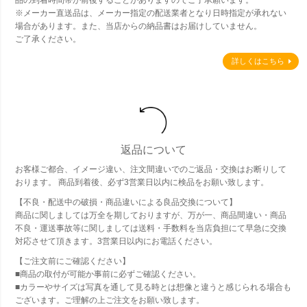
品の到着時間帯が前後することがありますのでご了承願います。
※メーカー直送品は、メーカー指定の配送業者となり日時指定が承れない
場合があります。また、当店からの納品書はお届けしていません。
ご了承ください。
詳しくはこちら
返品について
お客様ご都合、イメージ違い、注文間違いでのご返品・交換はお断りして
おります。 商品到着後、必ず3営業日以内に検品をお願い致します。
【不良・配送中の破損・商品違いによる良品交換について】
商品に関しましては万全を期しておりますが、万が一、商品間違い・商品
不良・運送事故等に関しましては送料・手数料を当店負担にて早急に交換
対応させて頂きます。3営業日以内にお電話ください。
【ご注文前にご確認ください】
■商品の取付が可能か事前に必ずご確認ください。
■カラーやサイズは写真を通して見る時とは想像と違うと感じられる場合も
ございます。ご理解の上ご注文をお願い致します。