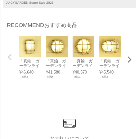
JUICYGARDEN Super Sale 2026
RECOMMEND
おすすめ商品
「真鍮 ガ
「真鍮 ガ
「真鍮 ガ
「真鍮 ガ
「真鍮
ーデンライ
ーデンライ
ーデンライ
ーデンライ
デンラ
ト BH237
ト BH203
ト BH202
ト BH203
BH222
¥
46,640
¥
41,580
¥
40,370
¥
45,540
¥
62,86
3FR LED」
0FR LED」
9FR LED」
4FR LED」
くもり
（税込）
（税込）
（税込）
（税込）
（税込）
ス LED
ローム
お支払いについて