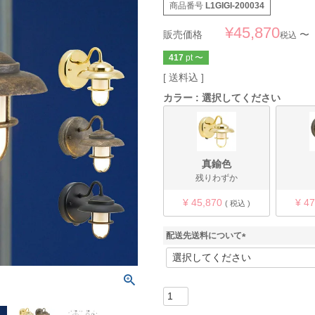
商品番号
L1GIGI-200034
¥
45,870
販売価格
〜
税込
417
pt
〜
送料込
カラー
選択してください
真鍮色
残りわずか
¥
45,870
¥
47
税込
配送先送料について
(
必
須
)