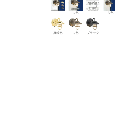
古色
古色
真鍮色
古色
ブラック