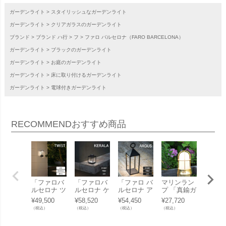
ガーデンライト
スタイリッシュなガーデンライト
ガーデンライト
クリアガラスのガーデンライト
ブランド
ブランド ハ行
フ
ファロ バルセロナ（FARO BARCELONA）
ガーデンライト
ブラックのガーデンライト
ガーデンライト
お庭のガーデンライト
ガーデンライト
床に取り付けるガーデンライト
ガーデンライト
電球付きガーデンライト
RECOMMEND
おすすめ商品
「ファロバ
「ファロバ
「ファロ バ
マリンラン
マリン
ルセロナ ツ
ルセロナ ケ
ルセロナ ア
プ 「真鍮ガ
プ 「
イスト LED
ラーラ LED
ーガス LED
ーデンライ
ーデン
¥
49,500
¥
58,520
¥
54,450
¥
27,720
¥
32,56
ウォールラ
ポータブル
ポータブル
ト BH1000
ト BR5
（税込）
（税込）
（税込）
（税込）
（税込）
ンプ H30c
ランプ ダー
ランプ ダー
くもりガラ
くもり
m ダークグ
クグレー F
クグレー F
ス LED」
ス LE