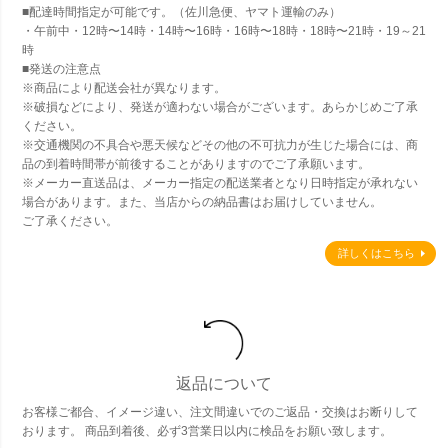
■配達時間指定が可能です。（佐川急便、ヤマト運輸のみ）
・午前中・12時〜14時・14時〜16時・16時〜18時・18時〜21時・19～21
時
■発送の注意点
※商品により配送会社が異なります。
※破損などにより、発送が適わない場合がございます。あらかじめご了承
ください。
※交通機関の不具合や悪天候などその他の不可抗力が生じた場合には、商
品の到着時間帯が前後することがありますのでご了承願います。
※メーカー直送品は、メーカー指定の配送業者となり日時指定が承れない
場合があります。また、当店からの納品書はお届けしていません。
ご了承ください。
詳しくはこちら
返品について
お客様ご都合、イメージ違い、注文間違いでのご返品・交換はお断りして
おります。 商品到着後、必ず3営業日以内に検品をお願い致します。