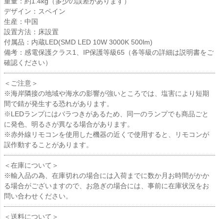
重量：約1.4kg（多少の誤差があります）
デザイン：スペイン
生産：中国
設置方法：床設置
付属品：内蔵LED(SMD LED 10W 3000K 500lm)
備考：感電保護クラス1、IP保護等級65（各等級の詳細は説明書をご
確認ください）
＜ご注意＞
※海岸隣接の地域や海水の影響が強いところでは、塩害により短期
間で錆が発生する恐れがあります。
※LEDランプにはバラつきがあるため、同一のランプでも商品ごと
に発色、明るさが異なる場合があります。
※赤外線リモコンを使用した機器の近くで使用すると、リモコンが
誤作動することがあります。
＜在庫について＞
※輸入品の為、在庫切れの場合には入荷までに数か月お時間がかか
る場合がございますので、お急ぎの場合には、事前に在庫状況をお
問い合わせください。
＜送料について＞