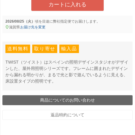
カートに入れる
2026/08/25（火）
に
弊社指定便
でお届けします。
滋賀県
お届け先を変更
送料無料
取り寄せ
輸入品
TWIST（ツイスト）はスペインの照明デザインスタジオがデザイ
ンした、屋外用照明シリーズです。フレームに囲まれたデザイン
から漏れる明かりが、まるで光と影で遊んでいるように見える、
床設置タイプの照明です。
商品についてのお問い合わせ
返品特約について