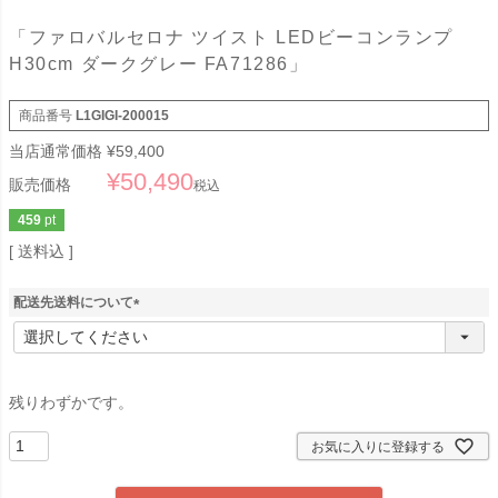
「ファロバルセロナ ツイスト LEDビーコンランプ
H30cm ダークグレー FA71286」
商品番号
L1GIGI-200015
当店通常価格
¥
59,400
¥
50,490
販売価格
税込
459
pt
送料込
配送先送料について
(
必
須
)
残りわずかです。
お気に入りに登録する