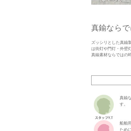
真鍮ならで
ズッシリとした真鍮
は街灯や門灯・外壁
真鍮素材ならではの
真鍮
す。
船舶
ため