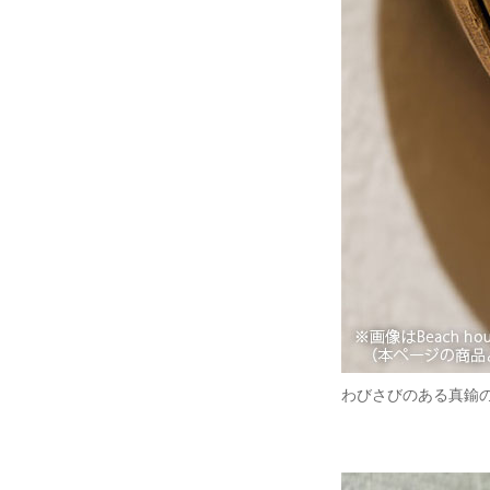
わびさびのある真鍮