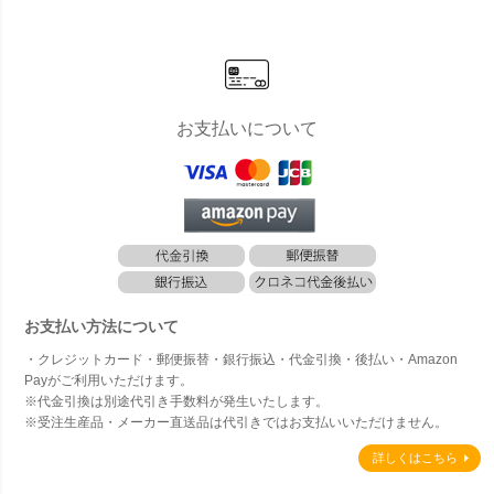
号鉢相当 高
号鉢相当 高
号鉢相当 高
号鉢対応 高
高さ40
さ43cm □4
さ48cm □5
さ38cm 直
さ5cm 直径
外幅40
7cm 底穴あ
2cm 底穴あ
径43cm 底
32cm ブラ
底穴あ
り ブラック
り ブラック
穴あり ブラ
ック グレー
ラック
グレー ラス
グレー ラス
ック グレー
トープ テラ
ー ト
ト
ト
トープ テラ
コッタ
ラスト
コッタ
お支払いについて
お支払い方法について
・クレジットカード・郵便振替・銀行振込・代金引換・後払い・Amazon
Payがご利用いただけます。
※代金引換は別途代引き手数料が発生いたします。
※受注生産品・メーカー直送品は代引きではお支払いいただけません。
詳しくはこちら