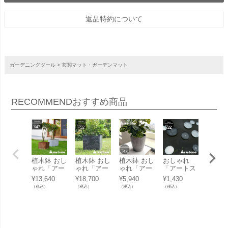
返品特約について
ガーデニングツール
玄関マット・ガーデンマット
RECOMMEND
おすすめ商品
植木鉢 おし
植木鉢 おし
植木鉢 おし
おしゃれ
植木鉢
ゃれ「アー
ゃれ「アー
ゃれ「アー
「アートス
ゃれ「
トストーン
トストーン
トストーン
トーン（Art
トスト
¥
13,640
¥
18,700
¥
5,940
¥
1,430
¥
6,930
（Artston
（Artston
（Artston
stone） ク
（Artst
（税込）
（税込）
（税込）
（税込）
（税込）
e） キュー
e） キュー
e） ドルチ
レールラウ
e） エ
ビックポッ
ビックポッ
ェポット43
ンドソーサ
ット40
ト47（Kubi
ト52（Kubi
（DolcePot
ー32（Clair
aPot4
k47）」特
k52）」特
43）」特
eRoundSau
特大・
大・大型 15
大・大型 17
大・大型 14
cer32）」9
13号