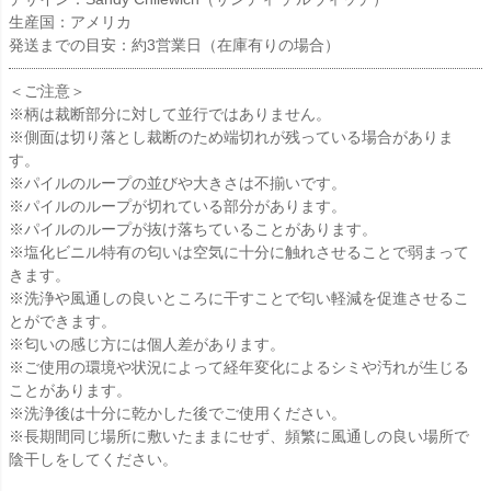
生産国：アメリカ
発送までの目安：約3営業日（在庫有りの場合）
＜ご注意＞
※柄は裁断部分に対して並行ではありません。
※側面は切り落とし裁断のため端切れが残っている場合がありま
す。
※パイルのループの並びや大きさは不揃いです。
※パイルのループが切れている部分があります。
※パイルのループが抜け落ちていることがあります。
※塩化ビニル特有の匂いは空気に十分に触れさせることで弱まって
きます。
※洗浄や風通しの良いところに干すことで匂い軽減を促進させるこ
とができます。
※匂いの感じ方には個人差があります。
※ご使用の環境や状況によって経年変化によるシミや汚れが生じる
ことがあります。
※洗浄後は十分に乾かした後でご使用ください。
※長期間同じ場所に敷いたままにせず、頻繁に風通しの良い場所で
陰干しをしてください。