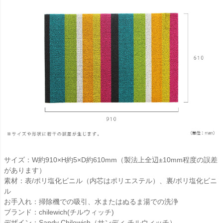
サイズ：W約910×H約5×D約610mm（製法上全辺±10mm程度の誤差
があります）
素材：表/ポリ塩化ビニル（内芯はポリエステル）、裏/ポリ塩化ビニ
ル
お手入れ：掃除機での吸引、水またはぬるま湯での洗浄
ブランド：chilewich(チルウィッチ)
デザイン：Sandy Chilewich（サンディ チルウィッチ）