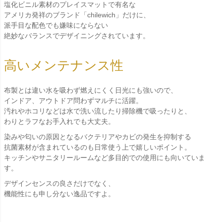
塩化ビニル素材のプレイスマットで有名な
アメリカ発祥のブランド「chilewich」だけに、
派手目な配色でも嫌味にならない
絶妙なバランスでデザイニングされています。
高いメンテナンス性
布製とは違い水を吸わず燃えにくく日光にも強いので、
インドア、アウトドア問わずマルチに活躍。
汚れやホコリなどは水で洗い流したり掃除機で吸ったりと、
わりとラフなお手入れでも大丈夫。
染みや匂いの原因となるバクテリアやカビの発生を抑制する
抗菌素材が含まれているのも日常使う上で嬉しいポイント。
キッチンやサニタリールームなど多目的での使用にも向いていま
す。
デザインセンスの良さだけでなく、
機能性にも申し分ない逸品ですよ。