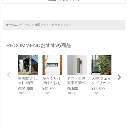
ガーデニングツール
玄関マット・ガーデンマット
RECOMMEND
おすすめ商品
英国製 おし
からくり仕
ドア・引戸
大型 フェイ
「 ナ
ゃれ 物置
掛けのおも
兼用玄関ベ
クグリーン
ボック
「メタルシ
ちゃ箱みた
ル 「Timbre
「ファイカ
+ポスト
¥
391,886
¥
49,500
¥
5,500
¥
72,600
¥
67,21
ェッド TM2
いな英字ロ
Door Chime
ス（フィカ
サイズ
（税込）
（税込）
（税込）
（税込）
（税込）
DD（ダブル
ゴ表札 「お
ドアチャイ
ス） 213cm
ルタイプ
ドア）」
しゃれ戸建
ム Bo」
シルカ（Sil
マット
て表札 ひら
k-ka）」お
ック ]
りサイン」
しゃれ リア
ル 人工観葉
植物 樹木
インテリア
グリーン ゴ