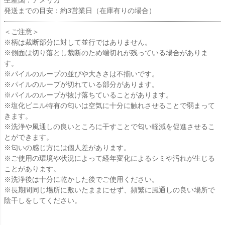
生産国：アメリカ
発送までの目安：約3営業日（在庫有りの場合）
＜ご注意＞
※柄は裁断部分に対して並行ではありません。
※側面は切り落とし裁断のため端切れが残っている場合がありま
す。
※パイルのループの並びや大きさは不揃いです。
※パイルのループが切れている部分があります。
※パイルのループが抜け落ちていることがあります。
※塩化ビニル特有の匂いは空気に十分に触れさせることで弱まって
きます。
※洗浄や風通しの良いところに干すことで匂い軽減を促進させるこ
とができます。
※匂いの感じ方には個人差があります。
※ご使用の環境や状況によって経年変化によるシミや汚れが生じる
ことがあります。
※洗浄後は十分に乾かした後でご使用ください。
※長期間同じ場所に敷いたままにせず、頻繁に風通しの良い場所で
陰干しをしてください。