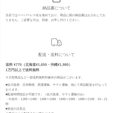
納品書について
当店ではペーパーレス化を進めており、商品に紙の納品書はお入れしてお
りません。ご必要な方は、別途、お申し付けください。
配送・送料について
送料 ¥770（北海道¥1,650・沖縄¥1,980）
1万円以上で
送料無料
※大型商品など一部送料無料対象外の商品がございます。
■佐川急便、日本郵便、西濃運輸、ヤマト運輸、他にて商品配送を行なって
おります。
■配達時間指定が可能です。（佐川急便、ヤマト運輸のみ）
・午前中・12時〜14時・14時〜16時・16時〜18時・18時〜21時・19～21
時
■発送の注意点