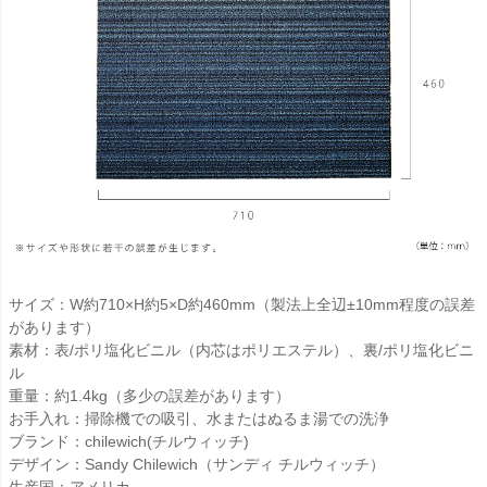
サイズ：W約710×H約5×D約460mm（製法上全辺±10mm程度の誤差
があります）
素材：表/ポリ塩化ビニル（内芯はポリエステル）、裏/ポリ塩化ビニ
ル
重量：約1.4kg（多少の誤差があります）
お手入れ：掃除機での吸引、水またはぬるま湯での洗浄
ブランド：chilewich(チルウィッチ)
デザイン：Sandy Chilewich（サンディ チルウィッチ）