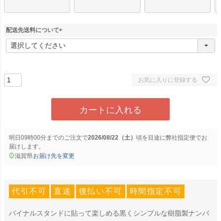
配送先送料について
(
必
須
)
お気に入りに登録する
カートに入れる
明日
09時00分
までのご注文で
2026/08/22（土）
に
弊社指定便
でお
届けします。
滋賀県
お届け先を変更
代引不可
直送
後払い不可
時間指定不可
バイナルスタンドに貼って楽しめる黒くシンプルな樹脂製ナンバ