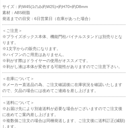
サイズ：約W45(1のみ約W25)×約H70×約D8mm
素材：ABS樹脂
発送までの目安：6日営業日（在庫があった場合）
＜ご注意＞
※ブライズボックス本体、機能門柱バイナルスタンドは別売りとな
ります。
※1文字からの販売になります。
※ハイフンのご用意はありません。
※剥がす際はドライヤーの使用がオススメです。
※剥がし液は本体が変色する可能性がありますのでご注意下さい。
＜在庫について＞
※メーカー直送品の為、ご注文確認後に在庫状況を確認いたします
ので、欠品の場合には改めてご連絡を差し上げます。
＜送料について＞
※お届け先により別途送料が必要な場合がございますのでご注文後
に改めてご案内差し上げます。
※複数個ご注文の場合は同梱発送します、ご注文後に送料訂正(減額)
します。