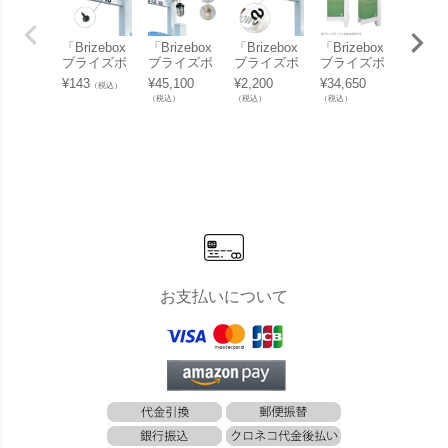
「Brizebox
「Brizebox
「Brizebox
「Brizebox
「Briz
ブライズボ
ブライズボ
ブライズボ
ブライズボ
ブライ
ックス 機能
ックス 機能
ックス 機能
ックス ラー
ックス
¥
143
¥
45,100
¥
2,200
¥
34,650
¥
41,25
（税込）
門柱バイナ
門柱バイナ
門柱バイナ
ジ専用 機能
ジ専用
（税込）
（税込）
（税込）
（税込）
ルスタンド
ルスタンド
ルスタンド
門柱バイナ
門柱バ
オプション
オプション
オプション
ルスタンド
ルスタ
ハウスナン
吊り下げ式
カッティン
シンプルタ
装飾レ
バー ドッ
マリンラン
グシート」
イプ」【宅
付き」
ト」【バイ
プ」【バイ
【バイナル
配ボックス
配ボッ
ナルスタン
ナルスタン
スタンド本
本体別売
本体別
ドと同時購
ドと同時購
体別売り】
り】
り】
入のみ送料
入のみ注文
無料】
可能】
お支払いについて