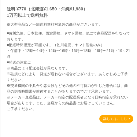
送料 ¥770（北海道¥1,650・沖縄¥1,980）
1万円以上で
送料無料
※大型商品など一部送料無料対象外の商品がございます。
■佐川急便、日本郵便、西濃運輸、ヤマト運輸、他にて商品配送を行なって
おります。
■配達時間指定が可能です。（佐川急便、ヤマト運輸のみ）
・午前中・12時〜14時・14時〜16時・16時〜18時・18時〜21時・19～21
時
■発送の注意点
※商品により配送会社が異なります。
※破損などにより、発送が適わない場合がございます。あらかじめご了承
ください。
※交通機関の不具合や悪天候などその他の不可抗力が生じた場合には、商
品の到着時間帯が前後することがありますのでご了承願います。
※メーカー直送品は、メーカー指定の配送業者となり日時指定が承れない
場合があります。また、当店からの納品書はお届けしていません。
ご了承ください。
詳しくはこちら