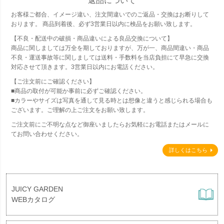
返品について
お客様ご都合、イメージ違い、注文間違いでのご返品・交換はお断りして
おります。 商品到着後、必ず3営業日以内に検品をお願い致します。
【不良・配送中の破損・商品違いによる良品交換について】
商品に関しましては万全を期しておりますが、万が一、商品間違い・商品
不良・運送事故等に関しましては送料・手数料を当店負担にて早急に交換
対応させて頂きます。3営業日以内にお電話ください。
【ご注文前にご確認ください】
■商品の取付が可能か事前に必ずご確認ください。
■カラーやサイズは写真を通して見る時とは想像と違うと感じられる場合も
ございます。ご理解の上ご注文をお願い致します。
ご注文前にご不明な点など御座いましたらお気軽にお電話またはメールに
てお問い合わせください。
詳しくはこちら
JUICY GARDEN
WEBカタログ