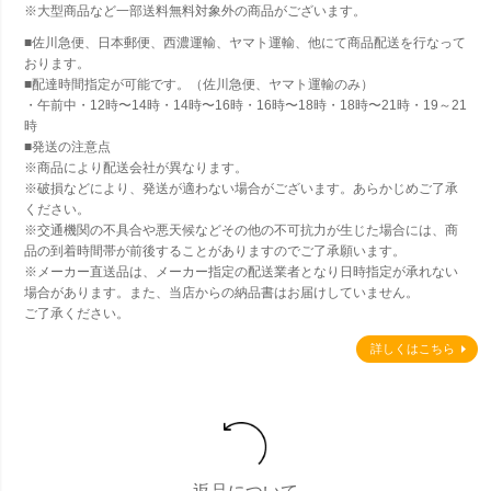
※大型商品など一部送料無料対象外の商品がございます。
■佐川急便、日本郵便、西濃運輸、ヤマト運輸、他にて商品配送を行なって
おります。
■配達時間指定が可能です。（佐川急便、ヤマト運輸のみ）
・午前中・12時〜14時・14時〜16時・16時〜18時・18時〜21時・19～21
時
■発送の注意点
※商品により配送会社が異なります。
※破損などにより、発送が適わない場合がございます。あらかじめご了承
ください。
※交通機関の不具合や悪天候などその他の不可抗力が生じた場合には、商
品の到着時間帯が前後することがありますのでご了承願います。
※メーカー直送品は、メーカー指定の配送業者となり日時指定が承れない
場合があります。また、当店からの納品書はお届けしていません。
ご了承ください。
詳しくはこちら