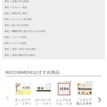
表札
作家が作る表札
表札
かわいい 表札
表札
個性的な 表札
表札
ヨーロッパ風 表札
表札
貼り付ける表札
表札
機能門柱に取り付けられる表札
表札
プレート表札
表札
カラフル表札
表札
漢字＋英字で作る表札
表札
名前+番地で作る表札
RECOMMEND
おすすめ商品
オンリーワ
オンリーワ
シンプルタ
「イタリア
「イタ
ン 「ドディ
ン 「ドディ
イル 「イタ
職人の手作
職人の