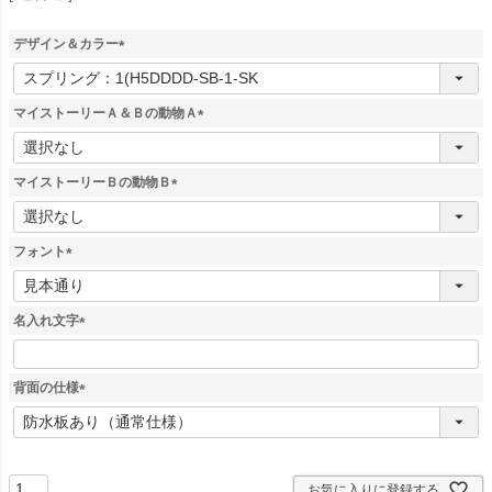
デザイン＆カラー
(
必
須
マイストーリーＡ＆Ｂの動物Ａ
)
(
必
須
マイストーリーＢの動物Ｂ
)
(
必
須
フォント
)
(
必
須
名入れ文字
)
(
必
須
背面の仕様
)
(
必
須
)
お気に入りに登録する