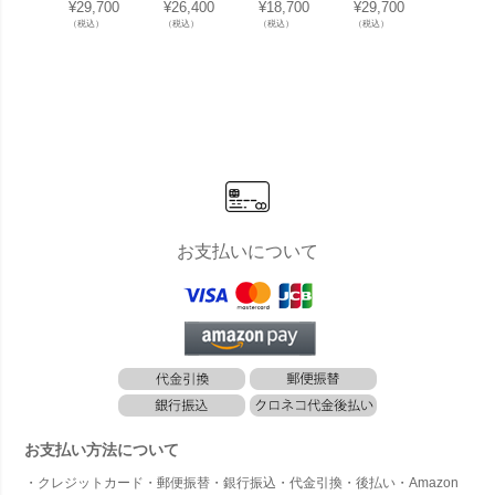
チタイル イ
チタイル イ
リア職人の
りタイル表
りタイ
¥
29,700
¥
26,400
¥
18,700
¥
29,700
¥
27,50
タリア職人
タリア職人
手作りタイ
札 200×15
札 150
（税込）
（税込）
（税込）
（税込）
（税込）
の手作りタ
の手作りタ
ル表札☆15
0」
0」
イル表札 20
イル表札 20
0×150」
0×150」
0×80」
お支払いについて
お支払い方法について
・クレジットカード・郵便振替・銀行振込・代金引換・後払い・Amazon