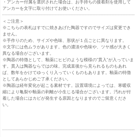
・アンカー付属を選択された場合は、お手持ちの接着剤を使用して
アンカーを文字に取り付けてお使いください。
＜ご注意＞
※こちらの表札はすでに焼きあげた陶器ですのでサイズは変更でき
ません。
※手作りのため、サイズや色味、形状が１点ごとに異なります。
※文字には色ムラがあります。色の濃淡や色味や、ツヤ感が大きく
異なる場合がございます。
※陶器の特徴として、釉薬にヒビのような模様の”貫入”が入っていま
す。貫入は陶器ならではの味。完成直後から見られるものもあれ
ば、数年をかけてゆっくり入っていくものもあります。釉薬の特徴
としてあらかじめご了承ください。
※陶器は経年変化が起こる素材です。設置環境によっては、寒暖収
縮により亀裂や釉薬の剥離が小生じる場合がございます。汚れが付
着した場合にはカビが発生する原因となりますのでご留意くださ
い。