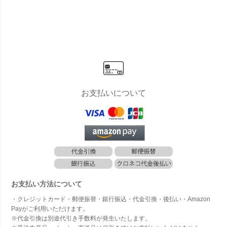
ルファベッ
ルファベッ
ルファベッ
ルファベッ
ルファ
ト ダークチ
ト ストロベ
ト ブルーベ
ト ソーダ
ト シ
ョコ（A～
リー（A～
リー（A～
（A～T）」
（U～
T）」
T）」
T）」
お支払いについて
お支払い方法について
・クレジットカード・郵便振替・銀行振込・代金引換・後払い・Amazon
Payがご利用いただけます。
※代金引換は別途代引き手数料が発生いたします。