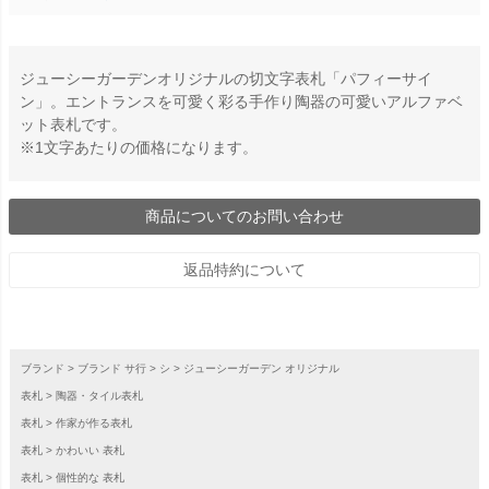
ジューシーガーデンオリジナルの切文字表札「パフィーサイ
ン」。エントランスを可愛く彩る手作り陶器の可愛いアルファベ
ット表札です。
※1文字あたりの価格になります。
商品についてのお問い合わせ
返品特約について
ブランド
ブランド サ行
シ
ジューシーガーデン オリジナル
表札
陶器・タイル表札
表札
作家が作る表札
表札
かわいい 表札
表札
個性的な 表札