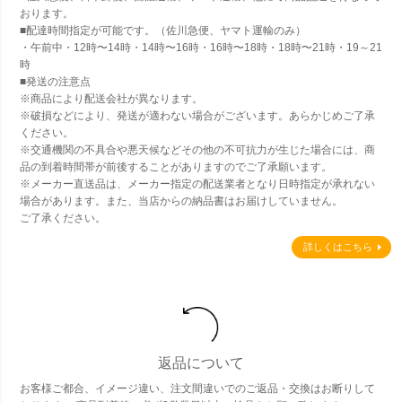
おります。
■配達時間指定が可能です。（佐川急便、ヤマト運輸のみ）
・午前中・12時〜14時・14時〜16時・16時〜18時・18時〜21時・19～21
時
■発送の注意点
※商品により配送会社が異なります。
※破損などにより、発送が適わない場合がございます。あらかじめご了承
ください。
※交通機関の不具合や悪天候などその他の不可抗力が生じた場合には、商
品の到着時間帯が前後することがありますのでご了承願います。
※メーカー直送品は、メーカー指定の配送業者となり日時指定が承れない
場合があります。また、当店からの納品書はお届けしていません。
ご了承ください。
詳しくはこちら
返品について
お客様ご都合、イメージ違い、注文間違いでのご返品・交換はお断りして