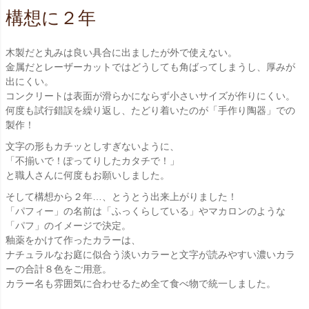
構想に２年
木製だと丸みは良い具合に出ましたが外で使えない。
金属だとレーザーカットではどうしても角ばってしまうし、厚みが
出にくい。
コンクリートは表面が滑らかにならず小さいサイズが作りにくい。
何度も試行錯誤を繰り返し、たどり着いたのが「手作り陶器」での
製作！
文字の形もカチッとしすぎないように、
「不揃いで！ぽってりしたカタチで！」
と職人さんに何度もお願いしました。
そして構想から２年…、とうとう出来上がりました！
「パフィー」の名前は「ふっくらしている」やマカロンのような
「パフ」のイメージで決定。
釉薬をかけて作ったカラーは、
ナチュラルなお庭に似合う淡いカラーと文字が読みやすい濃いカラ
ーの合計８色をご用意。
カラー名も雰囲気に合わせるため全て食べ物で統一しました。