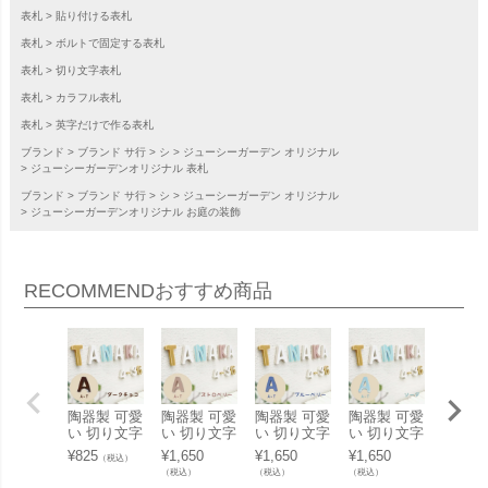
表札
貼り付ける表札
表札
ボルトで固定する表札
表札
切り文字表札
表札
カラフル表札
表札
英字だけで作る表札
ブランド
ブランド サ行
シ
ジューシーガーデン オリジナル
ジューシーガーデンオリジナル 表札
ブランド
ブランド サ行
シ
ジューシーガーデン オリジナル
ジューシーガーデンオリジナル お庭の装飾
RECOMMEND
おすすめ商品
陶器製 可愛
陶器製 可愛
陶器製 可愛
陶器製 可愛
陶器製
い 切り文字
い 切り文字
い 切り文字
い 切り文字
い 切
表札「Puffy
表札「Puffy
表札「Puffy
表札「Puffy
表札「P
¥
825
¥
1,650
¥
1,650
¥
1,650
¥
1,650
（税込）
Sign パフィ
Sign パフィ
Sign パフィ
Sign パフィ
Sign
（税込）
（税込）
（税込）
（税込）
ーサイン ア
ーサイン ア
ーサイン ア
ーサイン ア
ーサイ