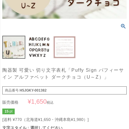
陶器製 可愛い 切り文字表札「Puffy Sign パフィーサ
イン アルファベット ダークチョコ（U～Z）」
商品番号
H5JGKY-001382
¥
1,650
販売価格
税込
15
pt
送料 ¥770（北海道¥1,650・沖縄本島¥1,980）
文字スタイル
選択してください