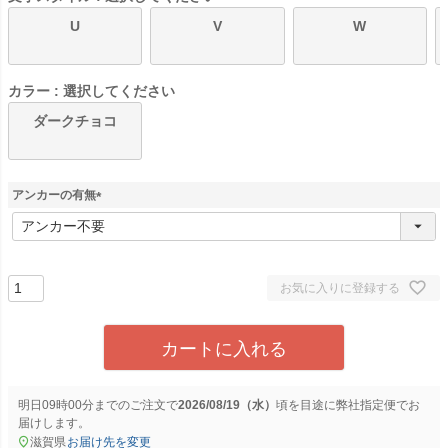
U
V
W
カラー
選択してください
ダークチョコ
アンカーの有無
(
必
須
)
お気に入りに登録する
カートに入れる
明日
09時00分
までのご注文で
2026/08/19（水）
に
弊社指定便
でお
届けします。
滋賀県
お届け先を変更