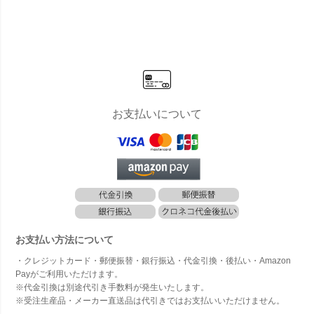
ト ソーダ
ト ストロベ
ト ブルーベ
ト シュガー
ト レ
（U～Z）」
リー（A～
リー（A～
（U～Z）」
（U～
T）」
T）」
お支払いについて
お支払い方法について
・クレジットカード・郵便振替・銀行振込・代金引換・後払い・Amazon
Payがご利用いただけます。
※代金引換は別途代引き手数料が発生いたします。
※受注生産品・メーカー直送品は代引きではお支払いいただけません。