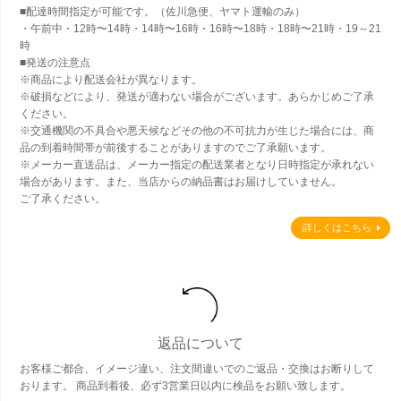
■配達時間指定が可能です。（佐川急便、ヤマト運輸のみ）
・午前中・12時〜14時・14時〜16時・16時〜18時・18時〜21時・19～21
時
■発送の注意点
※商品により配送会社が異なります。
※破損などにより、発送が適わない場合がございます。あらかじめご了承
ください。
※交通機関の不具合や悪天候などその他の不可抗力が生じた場合には、商
品の到着時間帯が前後することがありますのでご了承願います。
※メーカー直送品は、メーカー指定の配送業者となり日時指定が承れない
場合があります。また、当店からの納品書はお届けしていません。
ご了承ください。
詳しくはこちら
返品について
お客様ご都合、イメージ違い、注文間違いでのご返品・交換はお断りして
おります。 商品到着後、必ず3営業日以内に検品をお願い致します。