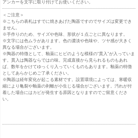
アンカーを文字に取り付けてお使いください。
＜ご注意＞
※こちらの表札はすでに焼きあげた陶器ですのでサイズは変更でき
ません。
※手作りのため、サイズや色味、形状が１点ごとに異なります。
※文字には色ムラがあります。色の濃淡や色味や、ツヤ感が大きく
異なる場合がございます。
※陶器の特徴として、釉薬にヒビのような模様の”貫入”が入っていま
す。貫入は陶器ならではの味。完成直後から見られるものもあれ
ば、数年をかけてゆっくり入っていくものもあります。釉薬の特徴
としてあらかじめご了承ください。
※陶器は経年変化が起こる素材です。設置環境によっては、寒暖収
縮により亀裂や釉薬の剥離が小生じる場合がございます。汚れが付
着した場合にはカビが発生する原因となりますのでご留意くださ
い。