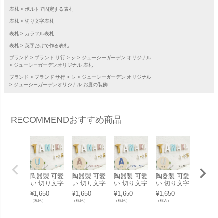
表札
ボルトで固定する表札
表札
切り文字表札
表札
カラフル表札
表札
英字だけで作る表札
ブランド
ブランド サ行
シ
ジューシーガーデン オリジナル
ジューシーガーデンオリジナル 表札
ブランド
ブランド サ行
シ
ジューシーガーデン オリジナル
ジューシーガーデンオリジナル お庭の装飾
RECOMMEND
おすすめ商品
陶器製 可愛
陶器製 可愛
陶器製 可愛
陶器製 可愛
陶器製
い 切り文字
い 切り文字
い 切り文字
い 切り文字
い 切
表札「Puffy
表札「Puffy
表札「Puffy
表札「Puffy
表札「P
¥
1,650
¥
1,650
¥
1,650
¥
1,650
¥
1,650
Sign パフィ
Sign パフィ
Sign パフィ
Sign パフィ
Sign
（税込）
（税込）
（税込）
（税込）
（税込）
ーサイン ア
ーサイン ア
ーサイン ア
ーサイン ア
ーサイ
ルファベッ
ルファベッ
ルファベッ
ルファベッ
ルファ