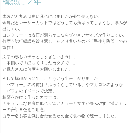
構想に２年
木製だと丸みは良い具合に出ましたが外で使えない。
金属だとレーザーカットではどうしても角ばってしまうし、厚みが
出にくい。
コンクリートは表面が滑らかにならず小さいサイズが作りにくい。
何度も試行錯誤を繰り返し、たどり着いたのが「手作り陶器」での
製作！
文字の形もカチッとしすぎないように、
「不揃いで！ぽってりしたカタチで！」
と職人さんに何度もお願いしました。
そして構想から２年…、とうとう出来上がりました！
「パフィー」の名前は「ふっくらしている」やマカロンのような
「パフ」のイメージで決定。
釉薬をかけて作ったカラーは、
ナチュラルなお庭に似合う淡いカラーと文字が読みやすい濃いカラ
ーの合計８色をご用意。
カラー名も雰囲気に合わせるため全て食べ物で統一しました。