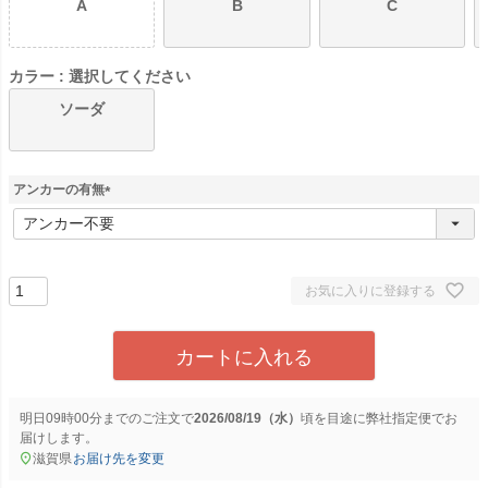
A
B
C
カラー
選択してください
ソーダ
アンカーの有無
(
必
須
)
お気に入りに登録する
カートに入れる
明日
09時00分
までのご注文で
2026/08/19（水）
に
弊社指定便
でお
届けします。
滋賀県
お届け先を変更