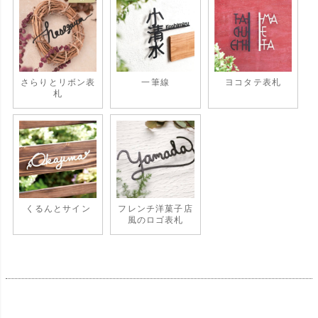
さらりとリボン表
一筆線
ヨコタテ表札
札
くるんとサイン
フレンチ洋菓子店
風のロゴ表札