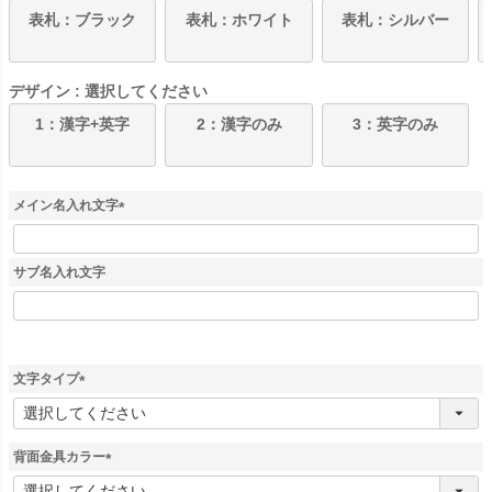
表札：ブラック
表札：ホワイト
表札：シルバー
デザイン
選択してください
1：漢字+英字
2：漢字のみ
3：英字のみ
メイン名入れ文字
(
必
須
サブ名入れ文字
)
文字タイプ
(
必
須
背面金具カラー
)
(