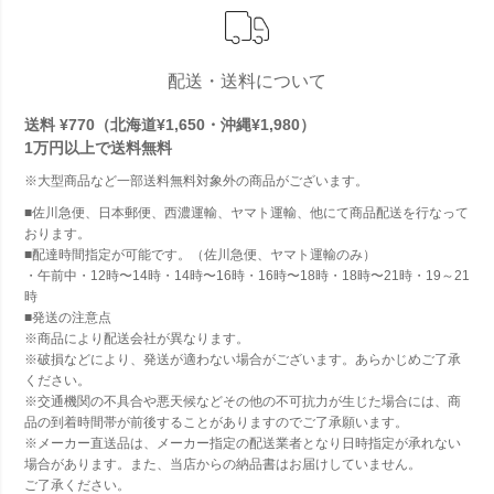
配送・送料について
送料 ¥770（北海道¥1,650・沖縄¥1,980）
1万円以上で
送料無料
※大型商品など一部送料無料対象外の商品がございます。
■佐川急便、日本郵便、西濃運輸、ヤマト運輸、他にて商品配送を行なって
おります。
■配達時間指定が可能です。（佐川急便、ヤマト運輸のみ）
・午前中・12時〜14時・14時〜16時・16時〜18時・18時〜21時・19～21
時
■発送の注意点
※商品により配送会社が異なります。
※破損などにより、発送が適わない場合がございます。あらかじめご了承
ください。
※交通機関の不具合や悪天候などその他の不可抗力が生じた場合には、商
品の到着時間帯が前後することがありますのでご了承願います。
※メーカー直送品は、メーカー指定の配送業者となり日時指定が承れない
場合があります。また、当店からの納品書はお届けしていません。
ご了承ください。