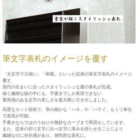
筆文字表札のイメージを覆す
「太文字で力強い」「和風」といった従来の筆文字表札のイメージ
覆す、
現代の住まいに合ったスタイリッシュな書の表札が完成。
細く繊細な線の中にも、手書きでしか表現できない
重厚感のある文字の美しさを最大限に引き出しました。
高度なカット技術で、筆の細かな「ハネ」や「ハライ」もミリ単位
で表現が可能。
手書きならではのうねりや微妙なカーブまで再現をしています。
また、従来の切り文字に比べ文字に厚みを持たせることにより
繊細なのに存在感があり、個性的な表札に。