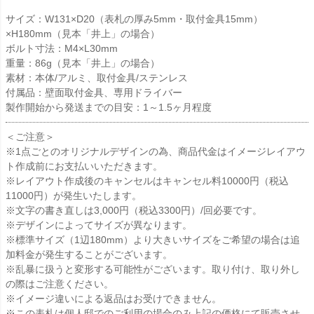
サイズ：W131×D20（表札の厚み5mm・取付金具15mm）
×H180mm（見本「井上」の場合）
ボルト寸法：M4×L30mm
重量：86g（見本「井上」の場合）
素材：本体/アルミ、取付金具/ステンレス
付属品：壁面取付金具、専用ドライバー
製作開始から発送までの目安：
1～1.5ヶ月程度
＜ご注意＞
※1点ごとのオリジナルデザインの為、商品代金はイメージレイアウ
ト作成前にお支払いいただきます。
※レイアウト作成後のキャンセルはキャンセル料10000円（税込
11000円）が発生いたします。
※文字の書き直しは3,000円（税込3300円）/回必要です。
※デザインによってサイズが異なります。
※標準サイズ（1辺180mm）より大きいサイズをご希望の場合は追
加料金が発生することがございます。
※乱暴に扱うと変形する可能性がございます。取り付け、取り外し
の際はご注意ください。
※イメージ違いによる返品はお受けできません。
※この表札は個人邸でのご利用の場合のみ上記の価格にて販売させ