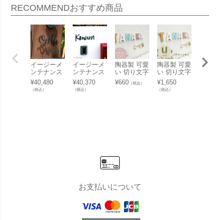
RECOMMEND
おすすめ商品
イージーメ
イージーメ
陶器製 可愛
陶器製 可愛
陶器製
ンテナンス
ンテナンス
い 切り文字
い 切り文字
い 切
表札 「アル
表札「UME
表札「Puffy
表札「Puffy
表札「P
¥
40,480
¥
40,370
¥
660
¥
1,650
¥
1,650
（税込）
ミ切り文字
56 アルミ切
Sign パフィ
Sign パフィ
Sign
（税込）
（税込）
（税込）
（税込）
表札 カリグ
り文字表
ーサイン 記
ーサイン ア
ーサイ
ラート（cal
札」
号」 ハイフ
ルファベッ
ルファ
ligrart）」
ン・ドット
ト グリーン
ト レ
ティ（U～
（U～
Z）」
お支払いについて