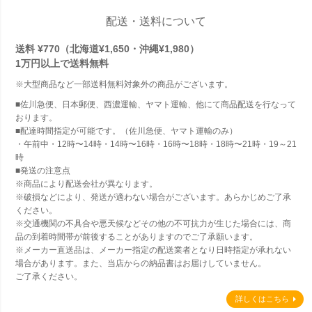
配送・送料について
送料 ¥770（北海道¥1,650・沖縄¥1,980）
1万円以上で
送料無料
※大型商品など一部送料無料対象外の商品がございます。
■佐川急便、日本郵便、西濃運輸、ヤマト運輸、他にて商品配送を行なって
おります。
■配達時間指定が可能です。（佐川急便、ヤマト運輸のみ）
・午前中・12時〜14時・14時〜16時・16時〜18時・18時〜21時・19～21
時
■発送の注意点
※商品により配送会社が異なります。
※破損などにより、発送が適わない場合がございます。あらかじめご了承
ください。
※交通機関の不具合や悪天候などその他の不可抗力が生じた場合には、商
品の到着時間帯が前後することがありますのでご了承願います。
※メーカー直送品は、メーカー指定の配送業者となり日時指定が承れない
場合があります。また、当店からの納品書はお届けしていません。
ご了承ください。
詳しくはこちら