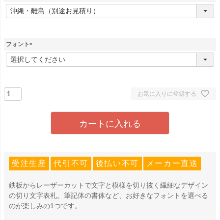
)
(
必
須
)
フォント
(
必
須
)
お気に入りに登録する
カートに入れる
受注生産
代引不可
後払い不可
メーカー直送
鉄板からレーザーカットで文字と模様を切り抜く繊細なデザイン
の切り文字表札。筆記体の書体など、お好きなフォントを選べる
のが楽しみの1つです。