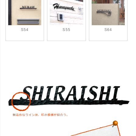
S54
S55
S64