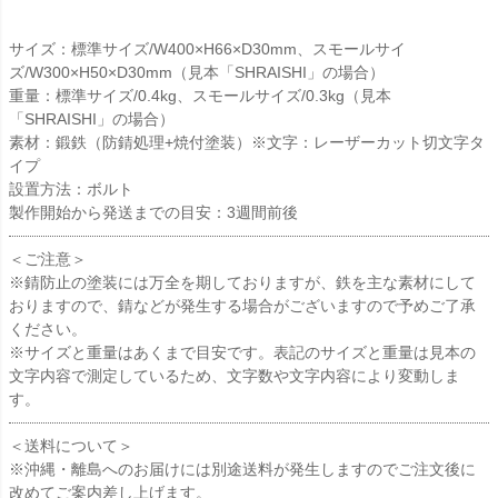
サイズ：標準サイズ/W400×H66×D30mm、スモールサイ
ズ/W300×H50×D30mm（見本「SHRAISHI」の場合）
重量：標準サイズ/0.4kg、スモールサイズ/0.3kg（見本
「SHRAISHI」の場合）
素材：鍛鉄（防錆処理+焼付塗装）※文字：レーザーカット切文字タ
イプ
設置方法：ボルト
製作開始から発送までの目安：3週間前後
＜ご注意＞
※錆防止の塗装には万全を期しておりますが、鉄を主な素材にして
おりますので、錆などが発生する場合がございますので予めご了承
ください。
※サイズと重量はあくまで目安です。表記のサイズと重量は見本の
文字内容で測定しているため、文字数や文字内容により変動しま
す。
＜送料について＞
※沖縄・離島へのお届けには別途送料が発生しますのでご注文後に
改めてご案内差し上げます。