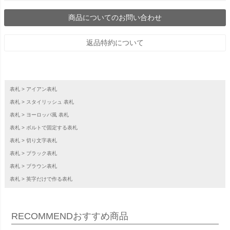
商品についてのお問い合わせ
返品特約について
表札
アイアン表札
表札
スタイリッシュ 表札
表札
ヨーロッパ風 表札
表札
ボルトで固定する表札
表札
切り文字表札
表札
ブラック表札
表札
ブラウン表札
表札
英字だけで作る表札
RECOMMEND
おすすめ商品