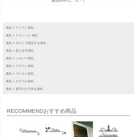
表札
アイアン表札
表札
クラシック 表札
表札
ボルトで固定する表札
表札
切り文字表札
表札
シルバー表札
表札
ブラウン表札
表札
ゴールド表札
表札
カラフル表札
表札
英字だけで作る表札
RECOMMEND
おすすめ商品