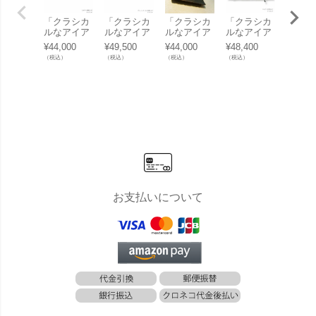
「クラシカ
「クラシカ
「クラシカ
「クラシカ
２世帯
ルなアイア
ルなアイア
ルなアイア
ルなアイア
ススメ
ン表札 NL-
ン表札 NL-
ン表札 NL-
ン表札 NL-
ラシカ
¥
44,000
¥
49,500
¥
44,000
¥
48,400
¥
59,40
N01 シンプ
N02 バラ」
N28 ウェー
N12 ティア
アイア
（税込）
（税込）
（税込）
（税込）
（税込）
ル」
ブ」
ラ」
札 NL-
ブドウ
段」
お支払いについて