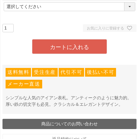
(
必
須
)
お気に入りに登録する
カートに入れる
送料無料
受注生産
代引不可
後払い不可
メーカー直送
シンプルな人気のアイアン表札。アンティークのように魅力的。
厚い鉄の切文字も必見。クラシカル＆エレガントデザイン。
商品についてのお問い合わせ
返品特約について