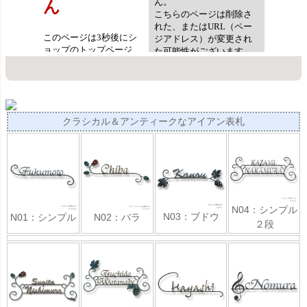
クラシカル＆アンティークなアイアン表札
N04：シンプル
N03：ブドウ
N01：シンプル
N02：バラ
２段