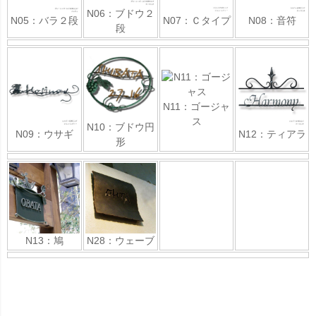
N06：ブドウ２
N05：バラ２段
N07：Ｃタイプ
N08：音符
段
N11：ゴージャ
ス
N10：ブドウ円
N09：ウサギ
N12：ティアラ
形
N13：鳩
N28：ウェーブ