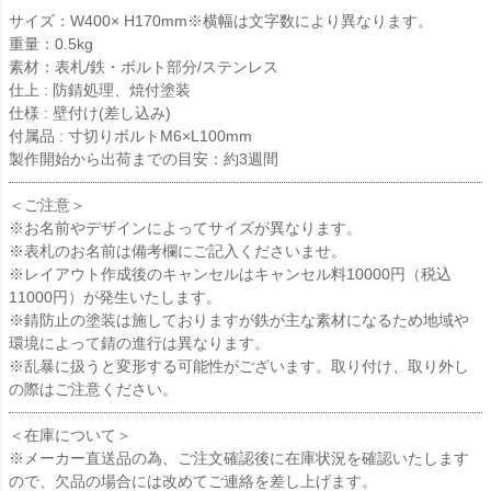
サイズ：W400× H170mm※横幅は文字数により異なります。
重量：0.5kg
素材：表札/鉄・ボルト部分/ステンレス
仕上 : 防錆処理、焼付塗装
仕様 : 壁付け(差し込み)
付属品 : 寸切りボルトM6×L100mm
製作開始から出荷までの目安：約3週間
＜ご注意＞
※お名前やデザインによってサイズが異なります。
※表札のお名前は備考欄にご記入くださいませ。
※レイアウト作成後のキャンセルはキャンセル料10000円（税込
11000円）が発生いたします。
※錆防止の塗装は施しておりますが鉄が主な素材になるため地域や
環境によって錆の進行は異なります。
※乱暴に扱うと変形する可能性がございます。取り付け、取り外し
の際はご注意ください。
＜在庫について＞
※メーカー直送品の為、ご注文確認後に在庫状況を確認いたします
ので、欠品の場合には改めてご連絡を差し上げます。