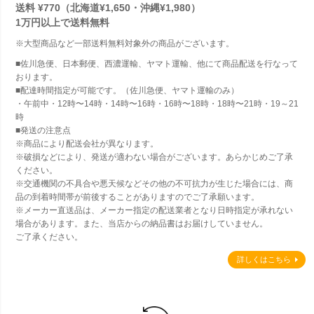
送料 ¥770（北海道¥1,650・沖縄¥1,980）
1万円以上で
送料無料
※大型商品など一部送料無料対象外の商品がございます。
■佐川急便、日本郵便、西濃運輸、ヤマト運輸、他にて商品配送を行なって
おります。
■配達時間指定が可能です。（佐川急便、ヤマト運輸のみ）
・午前中・12時〜14時・14時〜16時・16時〜18時・18時〜21時・19～21
時
■発送の注意点
※商品により配送会社が異なります。
※破損などにより、発送が適わない場合がございます。あらかじめご了承
ください。
※交通機関の不具合や悪天候などその他の不可抗力が生じた場合には、商
品の到着時間帯が前後することがありますのでご了承願います。
※メーカー直送品は、メーカー指定の配送業者となり日時指定が承れない
場合があります。また、当店からの納品書はお届けしていません。
ご了承ください。
詳しくはこちら