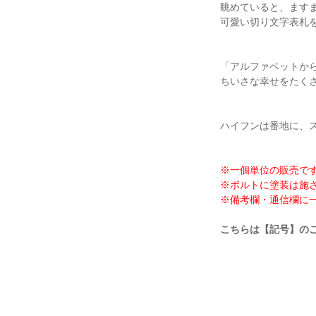
眺めていると、ます
可愛い切り文字表札
「アルファベットか
ちいさな幸せをたく
ハイフンは番地に、ス
※一個単位の販売で
※ボルトに塗装は施
※備考欄・通信欄に
こちらは【記号】の