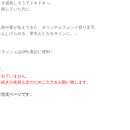
ます成長しそうでドキドキっ。
を探していた方に。
ら枝や葉が生えてきた、オリジナルフォント切り文字。
さんしげらせる、芽生えたちをサインに。」
ラッシュはURL表記に便利！
す。
されていません。
一続きの名前も念のためご入力をお願い致します。
ご注文ページです。