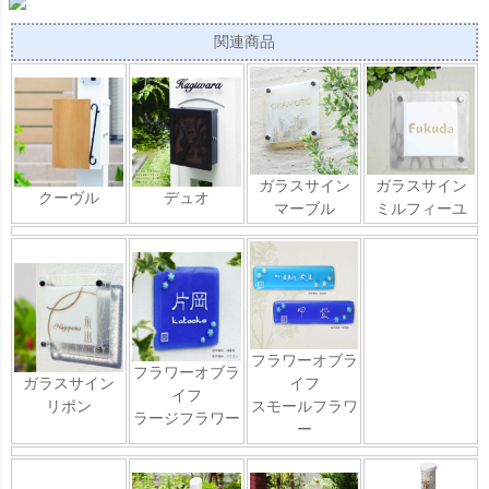
関連商品
ガラスサイン
ガラスサイン
クーヴル
デュオ
マーブル
ミルフィーユ
フラワーオブラ
フラワーオブラ
ガラスサイン
イフ
イフ
リボン
スモールフラワ
ラージフラワー
ー