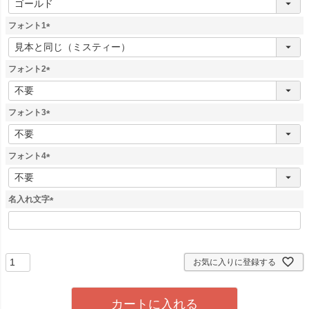
必
須
フォント1
)
(
必
須
フォント2
)
(
必
須
フォント3
)
(
必
須
フォント4
)
(
必
須
名入れ文字
)
(
必
須
)
お気に入りに登録する
カートに入れる