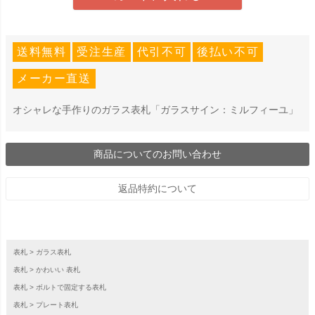
送料無料
受注生産
代引不可
後払い不可
メーカー直送
オシャレな手作りのガラス表札「ガラスサイン：ミルフィーユ」
商品についてのお問い合わせ
返品特約について
表札
ガラス表札
表札
かわいい 表札
表札
ボルトで固定する表札
表札
プレート表札