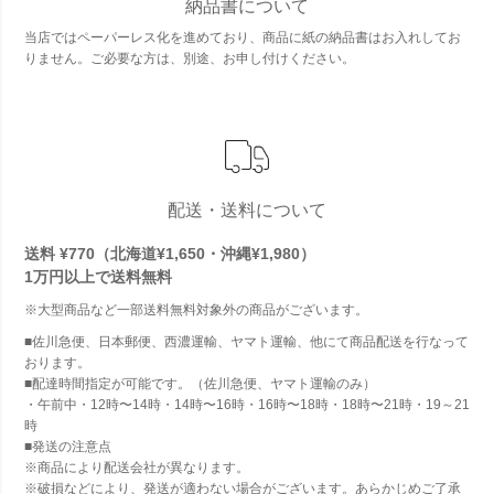
納品書について
当店ではペーパーレス化を進めており、商品に紙の納品書はお入れしてお
りません。ご必要な方は、別途、お申し付けください。
配送・送料について
送料 ¥770（北海道¥1,650・沖縄¥1,980）
1万円以上で
送料無料
※大型商品など一部送料無料対象外の商品がございます。
■佐川急便、日本郵便、西濃運輸、ヤマト運輸、他にて商品配送を行なって
おります。
■配達時間指定が可能です。（佐川急便、ヤマト運輸のみ）
・午前中・12時〜14時・14時〜16時・16時〜18時・18時〜21時・19～21
時
■発送の注意点
※商品により配送会社が異なります。
※破損などにより、発送が適わない場合がございます。あらかじめご了承