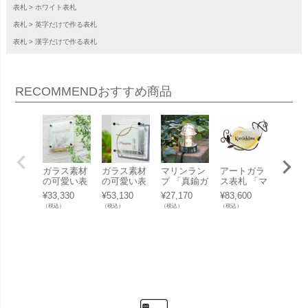
表札
ホワイト表札
表札
英字だけで作る表札
表札
漢字だけで作る表札
RECOMMEND
おすすめ商品
ガラス素材
ガラス素材
マリンラン
アートガラ
アート
の可愛い表
の可愛い表
プ 「真鍮ガ
ス表札 「マ
ス表札
札 「ガラス
札 「ガラス
ーデンライ
ーヴェラス
ーヴェ
¥
33,330
¥
53,130
¥
27,170
¥
83,600
¥
83,60
サイン マー
サイン リボ
ト BH1000
ガラス表札
ガラス
（税込）
（税込）
（税込）
（税込）
（税込）
ブル」
ン」
クリアガラ
GPM-761
GPM-7
ス LED」
イエローク
パステ
ィーン」
トーリ