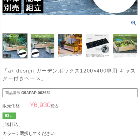
「a+ design ガーデンボックス1200×400専用 キャス
ター付きベース」
商品番号
G9APAP-002681
¥
6,930
販売価格
税込
63
pt
送料込
カラー
選択してください