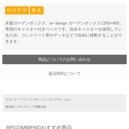
代引不可
直送
木製ガーデンボックス「a+ design ガーデンボックス1200×400」
専用のキャスター付きベースです。自在キャスターを採用してい
るため、コンクリート床やデッキなどで自由に移動することがで
きます。
商品についてのお問い合わせ
返品特約について
ブランド
ブランド ア行
エ
エープラス（a+）
植木鉢
ガーデニング用植木鉢
RECOMMEND
おすすめ商品