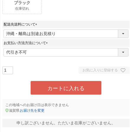
ブラック
在庫切れ
配送先送料について
(
必
須
お支払い方法方法について
)
(
必
須
)
お気に入りに登録する
カートに入れる
この地域へのお届け日は表示できません
滋賀県
お届け先を変更
申し訳ございません。ただいま在庫がございません。