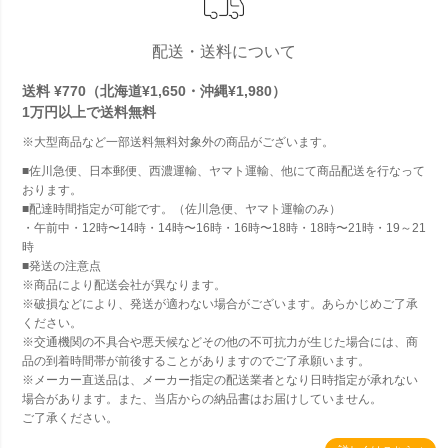
配送・送料について
送料 ¥770（北海道¥1,650・沖縄¥1,980）
1万円以上で
送料無料
※大型商品など一部送料無料対象外の商品がございます。
■佐川急便、日本郵便、西濃運輸、ヤマト運輸、他にて商品配送を行なって
おります。
■配達時間指定が可能です。（佐川急便、ヤマト運輸のみ）
・午前中・12時〜14時・14時〜16時・16時〜18時・18時〜21時・19～21
時
■発送の注意点
※商品により配送会社が異なります。
※破損などにより、発送が適わない場合がございます。あらかじめご了承
ください。
※交通機関の不具合や悪天候などその他の不可抗力が生じた場合には、商
品の到着時間帯が前後することがありますのでご了承願います。
※メーカー直送品は、メーカー指定の配送業者となり日時指定が承れない
場合があります。また、当店からの納品書はお届けしていません。
ご了承ください。