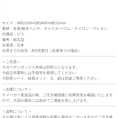
サイズ：W約1200×D約400×H約12mm
素材：本体/耐水ベニヤ、キャスター/ゴム・ナイロン・ウレタン
付属品：ビス
備考：組立品
生産国：日本
出荷までの目安：約5営業日（在庫有りの場合）
＜ご注意＞
※ガーデンボックス本体は別売りとなります。
※組立作業時には手袋等を着用してください。
※防草シート、鉢底ネット、土、砂は別途ご用意ください。
＜在庫について＞
※メーカー直送品の為、ご注文確認後に在庫状況を確認いたします
ので、欠品の場合には改めてご連絡を差し上げます。
＜送料について＞
※お届け先により別途送料が必要な場合がございますのでご注文後