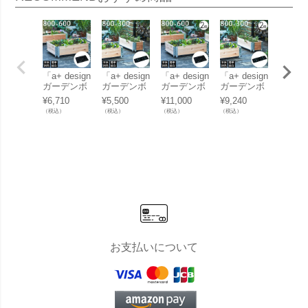
「a+ design
「a+ design
「a+ design
「a+ design
木製プ
ガーデンボ
ガーデンボ
ガーデンボ
ガーデンボ
ター 「
ックス800×
ックス800×
ックス800×
ックス800×
esign
¥
6,710
¥
5,500
¥
11,000
¥
9,240
¥
7,810
600専用 キ
300専用 キ
600専用 キ
300専用 キ
デンボ
（税込）
（税込）
（税込）
（税込）
（税込）
ャスター付
ャスター付
ャスター付
ャスター付
ス1200
きベース」
きベース」
きベース 2
きベース 2
ブラッ
個セット」
個セット」
お支払いについて