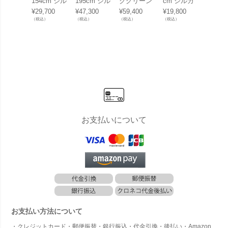
154cm シル
195cm シル
クグリーン
cm シルカ
クグリ
カ（Silk-k
カ（Silk-k
「ファーン
（Silk-k
「アロ
¥
29,700
¥
47,300
¥
59,400
¥
19,800
¥
148,5
a）」
a）」
（アスプレ
a）」
ア 124
（税込）
（税込）
（税込）
（税込）
（税込）
ニウム） 14
シルカ（
0cm シルカ
k-ka
（Silk-k
しゃれ
a）」おし
ル 人
ゃれ リアル
植物 
人工観葉植
インテ
物 草花 イ
グリー
ンテリアグ
ワズイ
リーン オオ
タニワタリ
お支払いについて
お支払い方法について
・クレジットカード・郵便振替・銀行振込・代金引換・後払い・Amazon