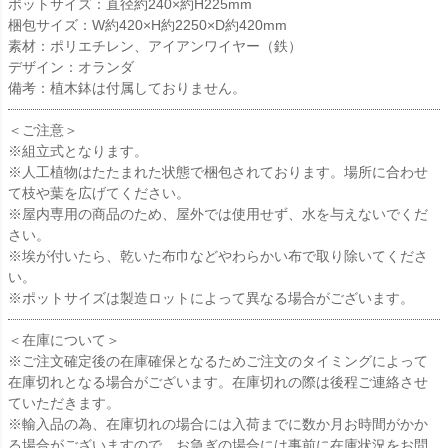
ポットサイズ：直径約240×約H225mm
梱包サイズ：W約420×H約2250×D約420mm
素材：ポリエチレン、アイアンワイヤー（鉄）
デザイン：オランダ
備考：植木鉢は付属しておりません。
＜ご注意＞
※組立式となります。
※人工植物はたたまれた状態で梱包されております。場所に合わせ
て枝や葉を広げてください。
※屋内専用の商品のため、屋外では使用せず、水を与えないでくだ
さい。
※埃が付いたら、乾いた布巾などやわらかい布で取り除いてくださ
い。
※ポットサイズは製造ロットによって異なる場合がございます。
＜在庫について＞
※ご注文確定後の在庫確保となるためご注文のタイミングによって
在庫切れとなる場合がございます。在庫切れの際は後程ご連絡させ
ていただきます。
※輸入品の為、在庫切れの場合には入荷までに数か月お時間がかか
る場合がございますので、お急ぎの場合には事前に在庫状況をお問