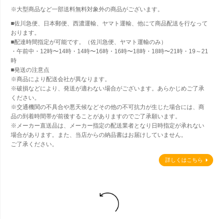
※大型商品など一部送料無料対象外の商品がございます。
■佐川急便、日本郵便、西濃運輸、ヤマト運輸、他にて商品配送を行なって
おります。
■配達時間指定が可能です。（佐川急便、ヤマト運輸のみ）
・午前中・12時〜14時・14時〜16時・16時〜18時・18時〜21時・19～21
時
■発送の注意点
※商品により配送会社が異なります。
※破損などにより、発送が適わない場合がございます。あらかじめご了承
ください。
※交通機関の不具合や悪天候などその他の不可抗力が生じた場合には、商
品の到着時間帯が前後することがありますのでご了承願います。
※メーカー直送品は、メーカー指定の配送業者となり日時指定が承れない
場合があります。また、当店からの納品書はお届けしていません。
ご了承ください。
詳しくはこちら