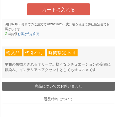
カートに入れる
明日
09時00分
までのご注文で
2026/08/25（火）
に
弊社指定便
でお
届けします。
滋賀県
お届け先を変更
輸入品
代引不可
時間指定不可
平和の象徴とされるオリーブ。様々なシチュエーションの空間に
馴染み、インテリアのアクセントとしてもオススメです。
商品についてのお問い合わせ
返品特約について