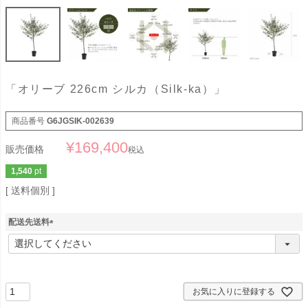
「オリーブ 226cm シルカ（Silk-ka）」
商品番号
G6JGSIK-002639
¥
169,400
販売価格
税込
1,540
pt
送料個別
配送先送料
(
必
須
)
お気に入りに登録する