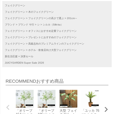
フェイクグリーン
フェイクグリーン
木のフェイクグリーン
フェイクグリーン
フェイクグリーンの高さで選ぶ
201cm～
ブランド
ブランド サ行
シ
シルカ（Silk-ka）
フェイクグリーン
オフィスにおすすめ定番フェイクグリーン
フェイクグリーン
プレゼントにおすすめのフェイクグリーン
フェイクグリーン
高級志向のプレミアムラインのフェイクグリーン
フェイクグリーン
ホテル・飲食店向け大型フェイクグリーン
新生活応援 × 決算セール
JUICYGARDEN Super Sale 2026
RECOMMEND
おすすめ商品
「オリーブ
「オリーブ
大型 フェイ
「ユッカ 76
大型 