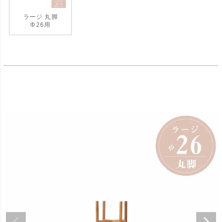
ラージ 丸脚
Φ26用