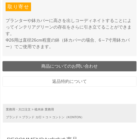
取り寄せ
プランターや鉢カバーに高さを出しコーディネイトすることによ
ってインテリアグリーンの存在をさらに引き立てることができま
す。
Φ26用は直径26cm程度の鉢（鉢カバーの場合、6～7寸用鉢カバ
ー）でご使用できます。
商品についてのお問い合わせ
返品特約について
業務用・大口注文
植木鉢 業務用
ブランド
ブランド カ行
コ
コントン（KONTON）