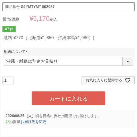
商品番号
G2YMTYMT-002087
¥
5,170
販売価格
税込
47
pt
送料 ¥770（北海道¥1,650・沖縄本島¥1,980）
配送について
(
必
須
)
お気に入りに登録する
カートに入れる
2026/08/25（火）
に
弊社指定便
でお届けします。
滋賀県
お届け先を変更