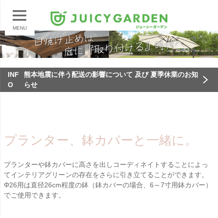
MENU
INF
熊本地震に伴う配送の影響について 及び 夏季休業のお知
O
らせ
プランター、鉢カバーと一緒に。
プランターや鉢カバーに高さを出しコーディネイトすることによっ
てインテリアグリーンの存在をさらに引き立てることができます。
Φ26用は直径26cm程度の鉢（鉢カバーの場合、6～7寸用鉢カバー）
でご使用できます。