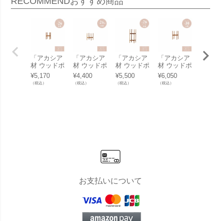
RECOMMEND
おすすめ商品
「アカシア
「アカシア
「アカシア
「アカシア
「アカ
材 ウッドポ
材 ウッドポ
材 ウッドポ
材 ウッドポ
材 ウ
ットスタン
ットスタン
ットスタン
ットスタン
ットス
¥
5,170
¥
4,400
¥
5,500
¥
6,050
¥
7,370
ド ラージ
ド 角脚 Φ2
ド 角脚 Φ2
ド ラージ
ド ラ
（税込）
（税込）
（税込）
（税込）
（税込）
角脚 Φ26
6用」幅・
6用 トー
丸脚 Φ30
丸脚 Φ
用」幅・奥
奥行30.5cm
ル」幅・奥
用」幅・奥
用」幅
行32.5cm
高さ30cm
行30.5cm
行38.5cm
行45.5
高さ39cm
棚面高12c
高さ60cm
高さ47cm
高さ56
棚面高21.5
m
棚面高42c
棚面高25.5
棚面高3
cm
m
cm
m
お支払いについて