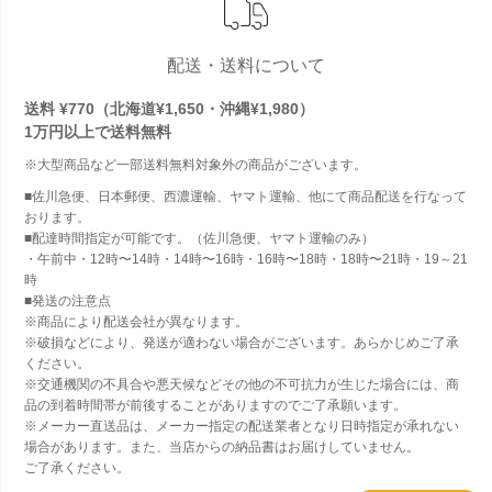
配送・送料について
送料 ¥770（北海道¥1,650・沖縄¥1,980）
1万円以上で
送料無料
※大型商品など一部送料無料対象外の商品がございます。
■佐川急便、日本郵便、西濃運輸、ヤマト運輸、他にて商品配送を行なって
おります。
■配達時間指定が可能です。（佐川急便、ヤマト運輸のみ）
・午前中・12時〜14時・14時〜16時・16時〜18時・18時〜21時・19～21
時
■発送の注意点
※商品により配送会社が異なります。
※破損などにより、発送が適わない場合がございます。あらかじめご了承
ください。
※交通機関の不具合や悪天候などその他の不可抗力が生じた場合には、商
品の到着時間帯が前後することがありますのでご了承願います。
※メーカー直送品は、メーカー指定の配送業者となり日時指定が承れない
場合があります。また、当店からの納品書はお届けしていません。
ご了承ください。