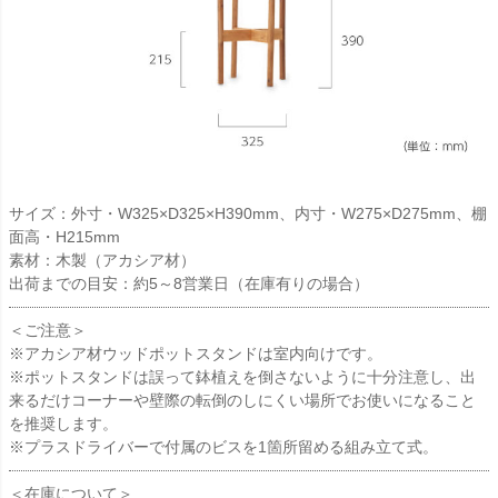
サイズ：外寸・W325×D325×H390mm、内寸・W275×D275mm、棚
面高・H215mm
素材：木製（アカシア材）
出荷までの目安：約5～8営業日（在庫有りの場合）
＜ご注意＞
※アカシア材ウッドポットスタンドは室内向けです。
※ポットスタンドは誤って鉢植えを倒さないように十分注意し、出
来るだけコーナーや壁際の転倒のしにくい場所でお使いになること
を推奨します。
※プラスドライバーで付属のビスを1箇所留める組み立て式。
＜在庫について＞