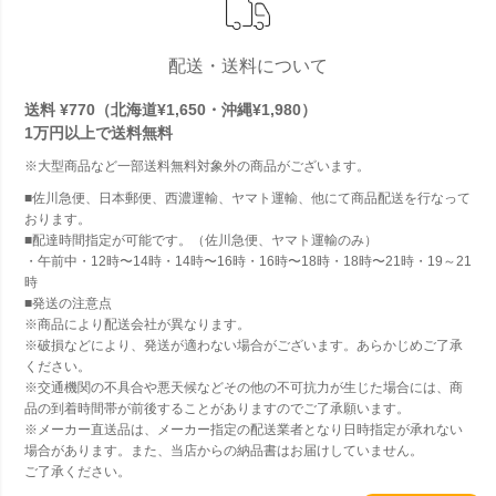
配送・送料について
送料 ¥770（北海道¥1,650・沖縄¥1,980）
1万円以上で
送料無料
※大型商品など一部送料無料対象外の商品がございます。
■佐川急便、日本郵便、西濃運輸、ヤマト運輸、他にて商品配送を行なって
おります。
■配達時間指定が可能です。（佐川急便、ヤマト運輸のみ）
・午前中・12時〜14時・14時〜16時・16時〜18時・18時〜21時・19～21
時
■発送の注意点
※商品により配送会社が異なります。
※破損などにより、発送が適わない場合がございます。あらかじめご了承
ください。
※交通機関の不具合や悪天候などその他の不可抗力が生じた場合には、商
品の到着時間帯が前後することがありますのでご了承願います。
※メーカー直送品は、メーカー指定の配送業者となり日時指定が承れない
場合があります。また、当店からの納品書はお届けしていません。
ご了承ください。