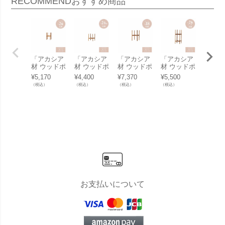
RECOMMEND
おすすめ商品
「アカシア
「アカシア
「アカシア
「アカシア
「アカ
材 ウッドポ
材 ウッドポ
材 ウッドポ
材 ウッドポ
材 ウ
ットスタン
ットスタン
ットスタン
ットスタン
ットス
¥
5,170
¥
4,400
¥
7,370
¥
5,500
¥
6,050
ド ラージ
ド 角脚 Φ2
ド ラージ
ド 角脚 Φ2
ド ラ
（税込）
（税込）
（税込）
（税込）
（税込）
丸脚 Φ26
6用」幅・
角脚 Φ38
6用 トー
角脚 Φ
用」幅・奥
奥行30.5cm
用」幅・奥
ル」幅・奥
用」幅
行32.5cm
高さ30cm
行45.5cm
行30.5cm
行38.5
高さ39cm
棚面高12c
高さ56cm
高さ60cm
高さ47
棚面高21.5
m
棚面高30c
棚面高42c
棚面高2
cm
m
m
cm
お支払いについて