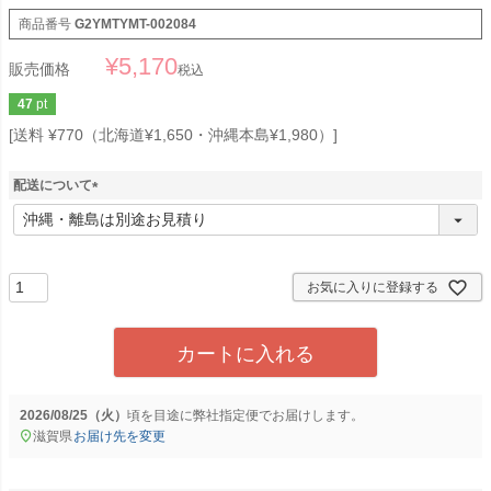
商品番号
G2YMTYMT-002084
¥
5,170
販売価格
税込
47
pt
送料 ¥770（北海道¥1,650・沖縄本島¥1,980）
配送について
(
必
須
)
お気に入りに登録する
カートに入れる
2026/08/25（火）
に
弊社指定便
でお届けします。
滋賀県
お届け先を変更