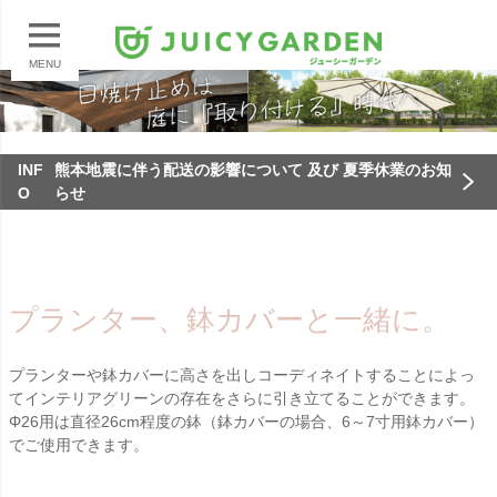
MENU
INF
熊本地震に伴う配送の影響について 及び 夏季休業のお知
O
らせ
プランター、鉢カバーと一緒に。
プランターや鉢カバーに高さを出しコーディネイトすることによっ
てインテリアグリーンの存在をさらに引き立てることができます。
Φ26用は直径26cm程度の鉢（鉢カバーの場合、6～7寸用鉢カバー）
でご使用できます。