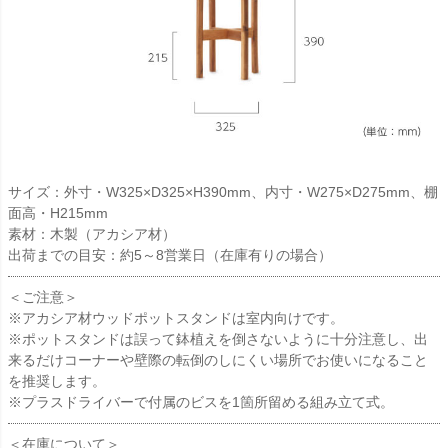
サイズ：外寸・W325×D325×H390mm、内寸・W275×D275mm、棚
面高・H215mm
素材：木製（アカシア材）
出荷までの目安：約5～8営業日（在庫有りの場合）
＜ご注意＞
※アカシア材ウッドポットスタンドは室内向けです。
※ポットスタンドは誤って鉢植えを倒さないように十分注意し、出
来るだけコーナーや壁際の転倒のしにくい場所でお使いになること
を推奨します。
※プラスドライバーで付属のビスを1箇所留める組み立て式。
＜在庫について＞