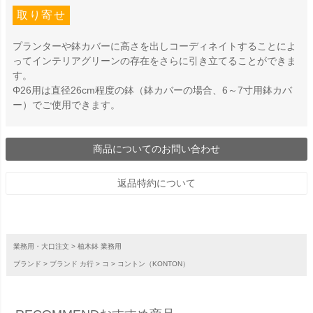
取り寄せ
プランターや鉢カバーに高さを出しコーディネイトすることによ
ってインテリアグリーンの存在をさらに引き立てることができま
す。
Φ26用は直径26cm程度の鉢（鉢カバーの場合、6～7寸用鉢カバ
ー）でご使用できます。
商品についてのお問い合わせ
返品特約について
業務用・大口注文
植木鉢 業務用
ブランド
ブランド カ行
コ
コントン（KONTON）