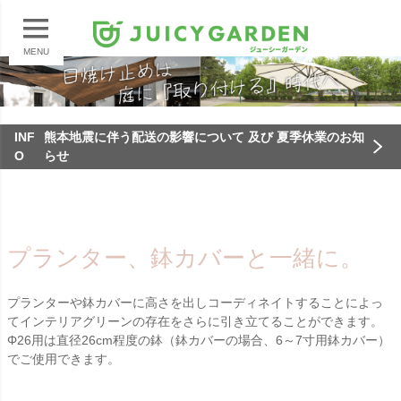
MENU
INF
熊本地震に伴う配送の影響について 及び 夏季休業のお知
O
らせ
プランター、鉢カバーと一緒に。
プランターや鉢カバーに高さを出しコーディネイトすることによっ
てインテリアグリーンの存在をさらに引き立てることができます。
Φ26用は直径26cm程度の鉢（鉢カバーの場合、6～7寸用鉢カバー）
でご使用できます。