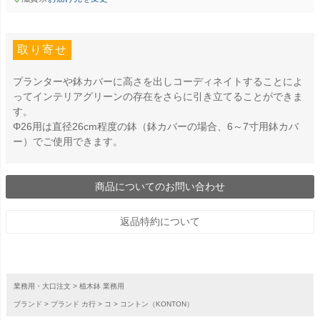
取り寄せ
プランターや鉢カバーに高さを出しコーディネイトすることによ
ってインテリアグリーンの存在をさらに引き立てることができま
す。
Φ26用は直径26cm程度の鉢（鉢カバーの場合、6～7寸用鉢カバ
ー）でご使用できます。
商品についてのお問い合わせ
返品特約について
業務用・大口注文
植木鉢 業務用
ブランド
ブランド カ行
コ
コントン（KONTON）