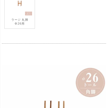
ラージ 丸脚
Φ26用