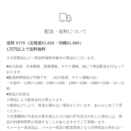
配送・送料について
送料 ¥770（北海道¥1,650・沖縄¥1,980）
1万円以上で
送料無料
※大型商品など一部送料無料対象外の商品がございます。
■佐川急便、日本郵便、西濃運輸、ヤマト運輸、他にて商品配送を行なって
おります。
■配達時間指定が可能です。（佐川急便、ヤマト運輸のみ）
・午前中・12時〜14時・14時〜16時・16時〜18時・18時〜21時・19～21
時
■発送の注意点
※商品により配送会社が異なります。
※破損などにより、発送が適わない場合がございます。あらかじめご了承
ください。
※交通機関の不具合や悪天候などその他の不可抗力が生じた場合には、商
品の到着時間帯が前後することがありますのでご了承願います。
※メーカー直送品は、メーカー指定の配送業者となり日時指定が承れない