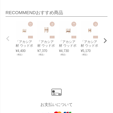
RECOMMEND
おすすめ商品
「アカシア
「アカシア
「アカシア
「アカシア
「アカ
材 ウッドポ
材 ウッドポ
材 ウッドポ
材 ウッドポ
材 ウ
ットスタン
ットスタン
ットスタン
ットスタン
ットス
¥
4,400
¥
7,370
¥
4,730
¥
5,170
¥
6,050
ド 角脚 Φ2
ド ラージ
ド 角脚 Φ3
ド ラージ
ド ラ
（税込）
（税込）
（税込）
（税込）
（税込）
6用」幅・
角脚 Φ38
0用」幅・
角脚 Φ26
角脚 Φ
奥行30.5cm
用」幅・奥
奥行37.5cm
用」幅・奥
用」幅
高さ30cm
行45.5cm
高さ36cm
行32.5cm
行38.5
棚面高12c
高さ56cm
棚面高14.5
高さ39cm
高さ47
m
棚面高30c
cm
棚面高21.5
棚面高2
m
cm
cm
お支払いについて