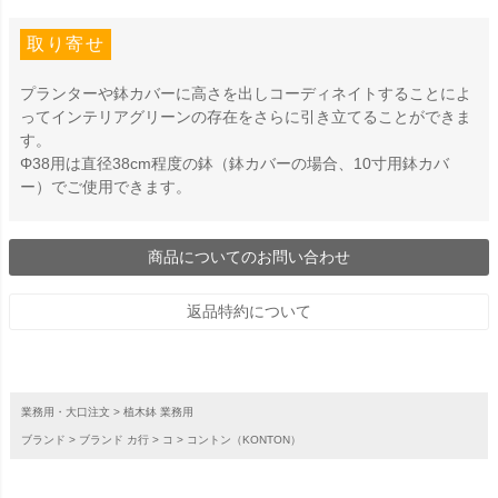
取り寄せ
プランターや鉢カバーに高さを出しコーディネイトすることによ
ってインテリアグリーンの存在をさらに引き立てることができま
す。
Φ38用は直径38cm程度の鉢（鉢カバーの場合、10寸用鉢カバ
ー）でご使用できます。
商品についてのお問い合わせ
返品特約について
業務用・大口注文
植木鉢 業務用
ブランド
ブランド カ行
コ
コントン（KONTON）