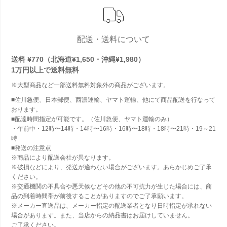
配送・送料について
送料 ¥770（北海道¥1,650・沖縄¥1,980）
1万円以上で
送料無料
※大型商品など一部送料無料対象外の商品がございます。
■佐川急便、日本郵便、西濃運輸、ヤマト運輸、他にて商品配送を行なって
おります。
■配達時間指定が可能です。（佐川急便、ヤマト運輸のみ）
・午前中・12時〜14時・14時〜16時・16時〜18時・18時〜21時・19～21
時
■発送の注意点
※商品により配送会社が異なります。
※破損などにより、発送が適わない場合がございます。あらかじめご了承
ください。
※交通機関の不具合や悪天候などその他の不可抗力が生じた場合には、商
品の到着時間帯が前後することがありますのでご了承願います。
※メーカー直送品は、メーカー指定の配送業者となり日時指定が承れない
場合があります。また、当店からの納品書はお届けしていません。
ご了承ください。