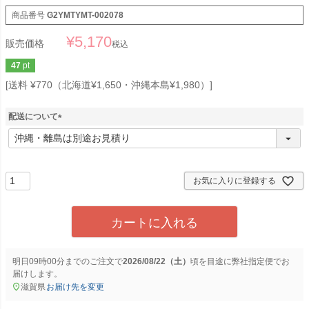
商品番号
G2YMTYMT-002078
¥
5,170
販売価格
税込
47
pt
送料 ¥770（北海道¥1,650・沖縄本島¥1,980）
配送について
(
必
須
)
お気に入りに登録する
カートに入れる
明日
09時00分
までのご注文で
2026/08/22（土）
に
弊社指定便
でお
届けします。
滋賀県
お届け先を変更