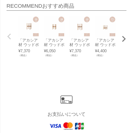
RECOMMEND
おすすめ商品
「アカシア
「アカシア
「アカシア
「アカシア
「アカ
材 ウッドポ
材 ウッドポ
材 ウッドポ
材 ウッドポ
材 ウ
ットスタン
ットスタン
ットスタン
ットスタン
ットス
¥
7,370
¥
6,050
¥
7,370
¥
4,400
¥
4,730
ド ラージ
ド ラージ
ド ラージ
ド 角脚 Φ2
ド 角脚
（税込）
（税込）
（税込）
（税込）
（税込）
角脚 Φ38
角脚 Φ30
丸脚 Φ38
6用」幅・
0用」
用」幅・奥
用」幅・奥
用」幅・奥
奥行30.5cm
奥行37
行45.5cm
行38.5cm
行45.5cm
高さ30cm
高さ36
高さ56cm
高さ47cm
高さ56cm
棚面高12c
棚面高1
棚面高30c
棚面高25.5
棚面高30c
m
cm
m
cm
m
お支払いについて