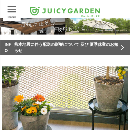
MENU
INF
熊本地震に伴う配送の影響について 及び 夏季休業のお知
O
らせ