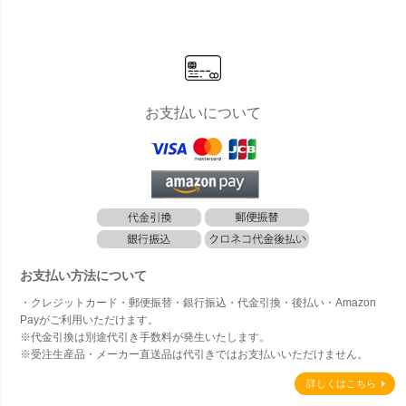
号鉢対応 高
号鉢対応 高
対応 高さ5c
高さ29cm
号鉢相
さ5cm 直径
さ4cm 直径
m 幅29cm
直径33cm
さ38c
32cm ブラ
30cm ブラ
ブラック グ
底穴あり ブ
径43c
ック グレー
ック グレー
レー トープ
ラック グレ
穴あり
トープ テラ
トープ テラ
テラコッタ
ー トープ
ック 
コッタ
コッタ
ラスト
テラコッタ
トープ
コッタ
お支払いについて
お支払い方法について
・クレジットカード・郵便振替・銀行振込・代金引換・後払い・Amazon
Payがご利用いただけます。
※代金引換は別途代引き手数料が発生いたします。
※受注生産品・メーカー直送品は代引きではお支払いいただけません。
詳しくはこちら