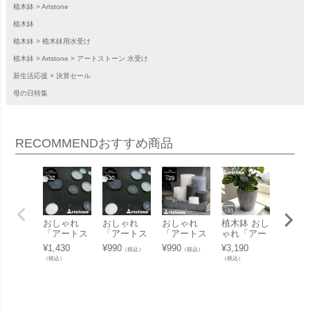
植木鉢
Artstone
植木鉢
植木鉢
植木鉢用水受け
植木鉢
Artstone
アートストーン 水受け
新生活応援 × 決算セール
母の日特集
RECOMMEND
おすすめ商品
おしゃれ
おしゃれ
おしゃれ
植木鉢 おし
植木鉢
「アートス
「アートス
「アートス
ゃれ「アー
ゃれ「
トーン（Art
トーン（Art
トーン（Art
トストーン
トスト
¥
1,430
¥
990
¥
990
¥
3,190
¥
5,940
（税込）
（税込）
stone） ク
stone） ク
stone） エ
（Artston
（Artst
（税込）
（税込）
（税込）
レールラウ
レールラウ
ラスクエア
e） ドルチ
e） ド
ンドソーサ
ンドソーサ
ソーサー29
ェポット33
ェポッ
ー32（Clair
ー30（Clair
（EllaSquar
（DolcePot
（Dolc
eRoundSau
eRoundSau
eSaucer2
33）」大型
43）
cer32）」9
cer30）」8
9）」9号鉢
11号鉢相当
大・大型