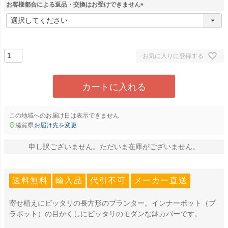
お客様都合による返品・交換はお受けできません
(
必
須
)
お気に入りに登録する
カートに入れる
この地域へのお届け日は表示できません
滋賀県
お届け先を変更
申し訳ございません。ただいま在庫がございません。
送料無料
輸入品
代引不可
メーカー直送
寄せ植えにピッタリの長方形のプランター。インナーポット（プ
ラポット）の目かくしにピッタリのモダンな鉢カバーです。