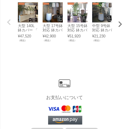
大型 140L
大型 17号鉢
大型 15号鉢
中型 9号鉢
中型 8
鉢カバー 「
対応 鉢カバ
対応 鉢カバ
対応 鉢カバ
対応 
クレイポッ
ー 「 クレ
ー 「 クレ
ー 「 クレ
ー 「 
¥
47,520
¥
42,900
¥
51,920
¥
21,230
¥
24,20
ト（CLAYP
イポット
イポット
イポット
イポッ
（税込）
（税込）
（税込）
（税込）
（税込）
OT） ハイ
（CLAYPO
（CLAYPO
（CLAYPO
（CLA
レクタング
T） ハイド
T） トール
T） ハイド
T） 
ル100（Hig
ロップラウ
スクエア81
ロップラウ
キュー
h Rectangle
ンド70（Hi
（Tall Squa
ンド53（Hi
（Tall 
100） 」 高
gh Drop Ro
re 81） 」 1
gh Drop Ro
70） 」
さ51cm 底
und 70） 」
35L 高さ80
und 53） 」
高さ70
穴あり
120L 高さ7
cm 底穴あ
48L 高さ53
底穴あ
0cm 底穴あ
り
cm 底穴あ
り
り
お支払いについて