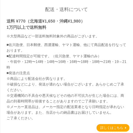
配送・送料について
送料 ¥770（北海道¥1,650・沖縄¥1,980）
1万円以上で
送料無料
※大型商品など一部送料無料対象外の商品がございます。
■佐川急便、日本郵便、西濃運輸、ヤマト運輸、他にて商品配送を行なって
おります。
■配達時間指定が可能です。（佐川急便、ヤマト運輸のみ）
・午前中・12時〜14時・14時〜16時・16時〜18時・18時〜21時・19～21
時
■発送の注意点
※商品により配送会社が異なります。
※破損などにより、発送が適わない場合がございます。あらかじめご了承
ください。
※交通機関の不具合や悪天候などその他の不可抗力が生じた場合には、商
品の到着時間帯が前後することがありますのでご了承願います。
※メーカー直送品は、メーカー指定の配送業者となり日時指定が承れない
場合があります。また、当店からの納品書はお届けしていません。
ご了承ください。
詳しくはこちら