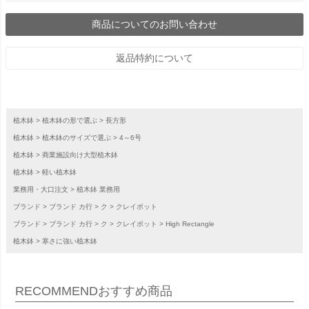
商品についてのお問い合わせ
返品特約について
植木鉢
植木鉢の形で選ぶ
長方形
植木鉢
植木鉢のサイズで選ぶ
4～6号
植木鉢
商業施設向け大型植木鉢
植木鉢
軽い植木鉢
業務用・大口注文
植木鉢 業務用
ブランド
ブランド カ行
ク
クレイポット
ブランド
ブランド カ行
ク
クレイポット
High Rectangle
植木鉢
寒さに強い植木鉢
RECOMMEND
おすすめ商品