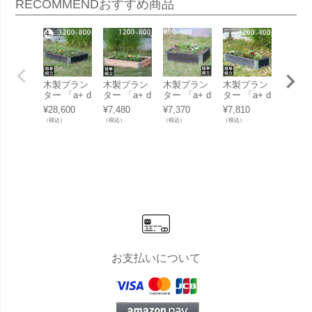
RECOMMEND
おすすめ商品
木製プラン
木製プラン
木製プラン
木製プラン
木製プ
ター 「a+ d
ター 「a+ d
ター 「a+ d
ター 「a+ d
ター 「
esign ガー
esign ガー
esign ガー
esign ガー
esign
¥
28,600
¥
7,480
¥
7,370
¥
7,810
¥
6,380
デンボック
デンボック
デンボック
デンボック
デンボ
（税込）
（税込）
（税込）
（税込）
（税込）
ス1200×800
ス1200×800
ス 800×600
ス1200×400
ス 800
4個セット
ナチュラ
ブラック」
ブラック」
ブラッ
ブラック」
ル」
お支払いについて