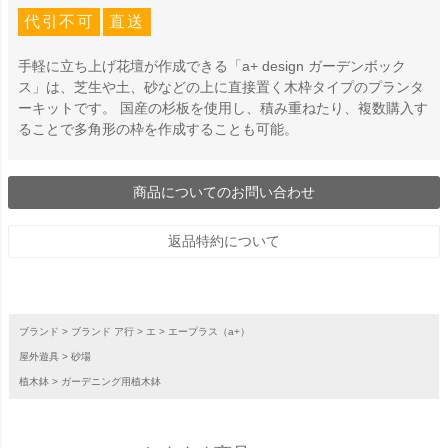
代引不可
直送
手軽に立ち上げ花壇が作成できる「a+ design ガーデンボック
ス」は、芝生や土、砂などの上に直接置く木枠タイプのプランタ
ーキットです。 国産の杉板を使用し、積み重ねたり、複数購入す
ることで多角形の枠を作成することも可能。
商品についてのお問い合わせ
返品特約について
ブランド
ブランド ア行
エ
エープラス（a+）
屋外遊具
砂場
植木鉢
ガーデニング用植木鉢