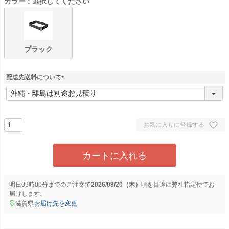
カラー
選択してください
ブラック
配送先送料について
(
必
須
)
お気に入りに登録する
カートに入れる
明日
09時00分
までのご注文で
2026/08/20（木）
に
弊社指定便
でお
届けします。
滋賀県
お届け先を変更