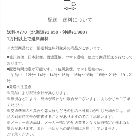
配送・送料について
送料 ¥770（北海道¥1,650・沖縄¥1,980）
1万円以上で
送料無料
※大型商品など一部送料無料対象外の商品がございます。
■佐川急便、日本郵便、西濃運輸、ヤマト運輸、他にて商品配送を行なって
おります。
■配達時間指定が可能です。（佐川急便、ヤマト運輸のみ）
・午前中・12時〜14時・14時〜16時・16時〜18時・18時〜21時・19～21
時
■発送の注意点
※商品により配送会社が異なります。
※破損などにより、発送が適わない場合がございます。あらかじめご了承
ください。
※交通機関の不具合や悪天候などその他の不可抗力が生じた場合には、商
品の到着時間帯が前後することがありますのでご了承願います。
※メーカー直送品は、メーカー指定の配送業者となり日時指定が承れない
場合があります。また、当店からの納品書はお届けしていません。
ご了承ください。