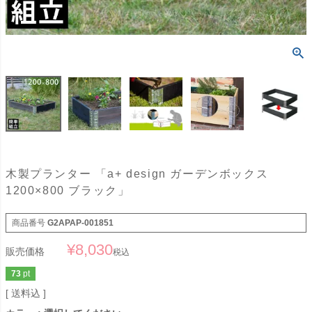
木製プランター 「a+ design ガーデンボックス
1200×800 ブラック」
商品番号
G2APAP-001851
¥
8,030
販売価格
税込
73
pt
送料込