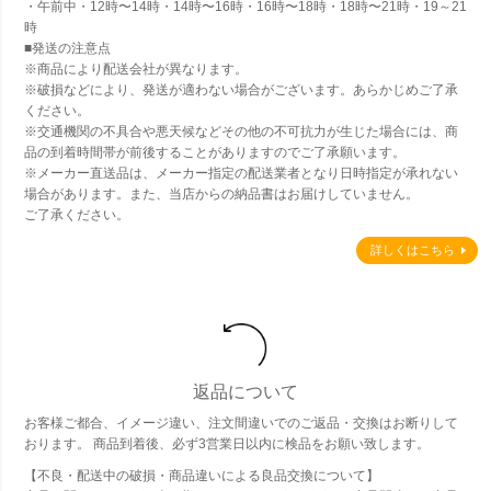
・午前中・12時〜14時・14時〜16時・16時〜18時・18時〜21時・19～21
時
■発送の注意点
※商品により配送会社が異なります。
※破損などにより、発送が適わない場合がございます。あらかじめご了承
ください。
※交通機関の不具合や悪天候などその他の不可抗力が生じた場合には、商
品の到着時間帯が前後することがありますのでご了承願います。
※メーカー直送品は、メーカー指定の配送業者となり日時指定が承れない
場合があります。また、当店からの納品書はお届けしていません。
ご了承ください。
詳しくはこちら
返品について
お客様ご都合、イメージ違い、注文間違いでのご返品・交換はお断りして
おります。 商品到着後、必ず3営業日以内に検品をお願い致します。
【不良・配送中の破損・商品違いによる良品交換について】