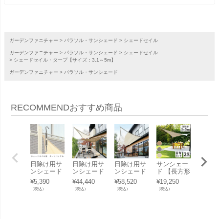
ガーデンファニチャー
パラソル・サンシェード
シェードセイル
ガーデンファニチャー
パラソル・サンシェード
シェードセイル
シェードセイル・タープ【サイズ：3.1～5m】
ガーデンファニチャー
パラソル・サンシェード
RECOMMEND
おすすめ商品
日除け用サ
日除け用サ
日除け用サ
サンシェー
【受注
ンシェード
ンシェード
ンシェード
ド 【長方形
入】「
取付金具
「テンデ（t
「テンデ（t
3×5m】
しご 
¥
5,390
¥
44,440
¥
58,520
¥
19,250
¥
20,57
「シェード
ende） タ
ende） タ
「ネスリン
アング
（税込）
（税込）
（税込）
（税込）
（税込）
セイル オプ
ープ トライ
ープ レクタ
グ（NESLI
フレー
ション ター
アングルS
ングルS 3.2
NG） クー
し、吊
ンバック
3.1×2.4m」
×2.4m」
ルフィット
具別売
ル」
シェードセ
らっぱ