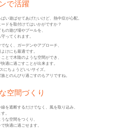
ンで活躍
っぱい遊ばせてあげたいけど、熱中症が心配。
ェードを取付けてはいかがですか？
どもの遊び場やプールを、
ら守ってくれます。
けでなく、ガーデンやアプローチ、
日よけにも最適です。
うことで木陰のような空間ができ、
が快適に過ごすことが出来ます。
ラスにちょうどいいサイズ。
家族とのんびり過ごすのもアリですね。
な空間づくり
外線を遮断するだけでなく、風を取り込み、
ます。
ような空間をつくり、
キで快適に過ごせます。