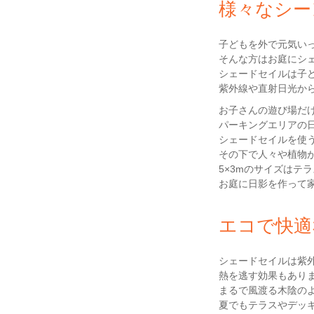
様々なシー
子どもを外で元気い
そんな方はお庭にシ
シェードセイルは子
紫外線や直射日光か
お子さんの遊び場だ
パーキングエリアの
シェードセイルを使
その下で人々や植物
5×3mのサイズはテ
お庭に日影を作って
エコで快適
シェードセイルは紫
熱を逃す効果もあり
まるで風渡る木陰の
夏でもテラスやデッ