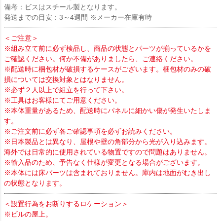
備考：ビスはスチール製となります。
発送までの目安：3～4週間 ※メーカー在庫有時
＜ご注意＞
※組み立て前に必ず検品し、商品の状態とパーツが揃っているかを
ご確認ください。何か不備がありましたら、ご連絡ください。
※配送時に梱包材が破損するケースがございます。梱包材のみの破
損については交換対象とはなりません。
※必ず２人以上で組立を行って下さい。
※工具はお客様にてご用意ください。
※本体重量があるため、配送時にパネルに細かい傷が発生いたしま
す。
※ご注文前に必ず各ご確認事項を必ずお読みください。
※日本製品とは異なり、屋根や壁の角部分から光が入り込みます。
海外では日常的に使用されている物置ですので問題はありません。
※輸入品のため、予告なく仕様が変更となる場合がございます。
※本体には床パーツは含まれておりません。庫内は地面がむき出し
の状態となります。
＜設置行為をお断りするロケーション＞
※ビルの屋上。