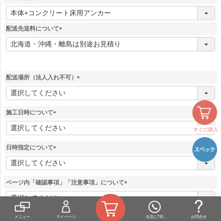
(
必
須
配送先送料について
)
(
必
須
)
配送場所（法人入れ不可）
(
必
須
施工日時について
)
(
すぐに購入
必
須
日時指定について
)
(
必
須
ページ内「確認事項」「注意事項」について
)
(
必
須
メニュー
マイページ
当店にTEL
お問合せ
)