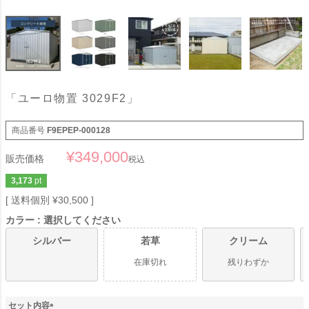
「ユーロ物置 3029F2」
商品番号
F9EPEP-000128
¥
349,000
販売価格
税込
3,173
pt
送料個別
¥
30,500
カラー
選択してください
シルバー
若草
クリーム
在庫切れ
残りわずか
セット内容