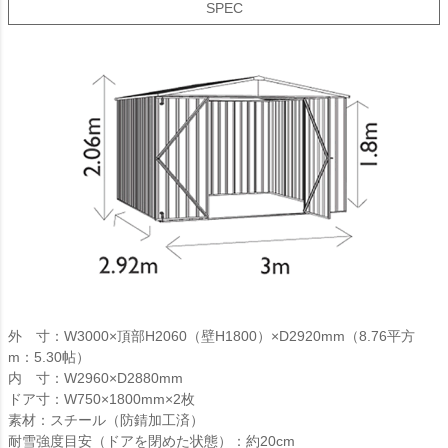
SPEC
外 寸：W3000×頂部H2060（壁H1800）×D2920mm（8.76平方
m：5.30帖）
内 寸：W2960×D2880mm
ドア寸：W750×1800mm×2枚
素材：スチール（防錆加工済）
耐雪強度目安（ドアを閉めた状態）：約20cm