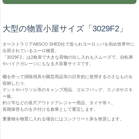
大型の物置小屋サイズ「3029F2」
オーストラリアABSCO SHED社で造られヨーロッパを初め世界中に
出荷されているユーロ物置。
「3029F2」は2枚扉で大きな荷物の出し入れもスムーズで、自転車
やバイクガレージにもなる大容量サイズです。
棚を作って掃除用具や園芸用品等の日常的に使用する小さなものを
収納したり、
テントやパラソル等のキャンプ用品、ゴルフバッグ、スノボやスキ
ー板、
釣り竿などの長尺アウトドアレジャー用品、タイヤ等々。
長期保管ものを片付ける倉庫として重宝します。
重量物を物置に入れる場合にはコンクリート床を推奨します。