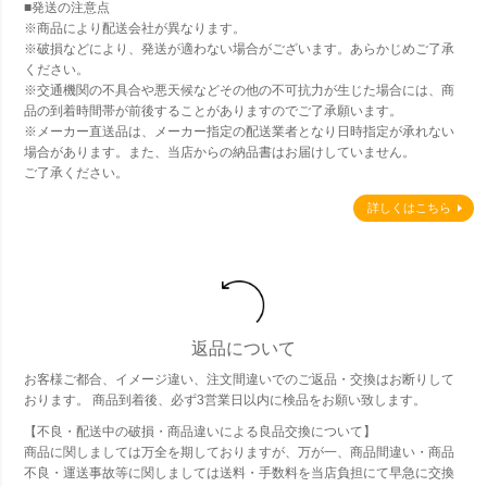
■発送の注意点
※商品により配送会社が異なります。
※破損などにより、発送が適わない場合がございます。あらかじめご了承
ください。
※交通機関の不具合や悪天候などその他の不可抗力が生じた場合には、商
品の到着時間帯が前後することがありますのでご了承願います。
※メーカー直送品は、メーカー指定の配送業者となり日時指定が承れない
場合があります。また、当店からの納品書はお届けしていません。
ご了承ください。
詳しくはこちら
返品について
お客様ご都合、イメージ違い、注文間違いでのご返品・交換はお断りして
おります。 商品到着後、必ず3営業日以内に検品をお願い致します。
【不良・配送中の破損・商品違いによる良品交換について】
商品に関しましては万全を期しておりますが、万が一、商品間違い・商品
不良・運送事故等に関しましては送料・手数料を当店負担にて早急に交換