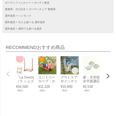
ガーデンファニチャー
ガーデン家具
業務用・大口注文
ガーデンチェア 業務用
屋外遊具
ハンモック
屋外遊具
大人も遊べる 屋外遊具
屋外遊具
屋内でも遊べる遊具
RECOMMEND
おすすめ商品
「La Siesta
エントリー
アウトドア
梁・天井部
アウト
（ラ シェス
ロープ・カ
やインテリ
水平面適応
やイン
タ） ヤユイ
ラビナ付
アに「CUチ
「CUチェア
アに「
¥
16,500
¥
11,220
¥
15,950
¥
2,530
¥
13,75
タ ベビーハ
「CUハンモ
ェアハンモ
ハンモック
ェアハ
（税込）
（税込）
（税込）
（税込）
（税込）
ンモック用
ック スター
ック スター
用 取付金具
ック」
スタンド ※
ターセッ
ターセッ
セット3」
ベビーハン
ト」
ト」
モック別
売」