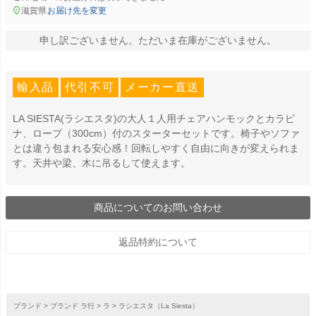
滋賀県
お届け先を変更
申し訳ございません。ただいま在庫がございません。
輸入品
代引不可
メーカー直送
LA SIESTA(ラシエスタ)の大人１人用チェアハンモックとカラビ
ナ、ロープ（300cm）付のスターターセットです。椅子やソファ
とは違う包まれる安心感！回転しやすく自由に向きが変えられま
す。天井や梁、木に吊るして使えます。
商品についてのお問い合わせ
返品特約について
ブランド
ブランド ラ行
ラ
ラシエスタ（La Siesta）