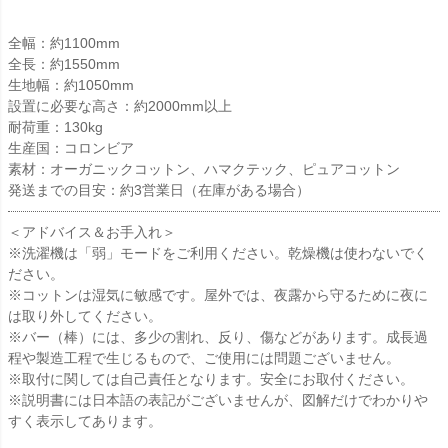
全幅：約1100mm
全長：約1550mm
生地幅：約1050mm
設置に必要な高さ：約2000mm以上
耐荷重：130kg
生産国：コロンビア
素材：オーガニックコットン、ハマクテック、ピュアコットン
発送までの目安：約3営業日（在庫がある場合）
＜アドバイス＆お手入れ＞
※洗濯機は「弱」モードをご利用ください。乾燥機は使わないでく
ださい。
※コットンは湿気に敏感です。屋外では、夜露から守るために夜に
は取り外してください。
※バー（棒）には、多少の割れ、反り、傷などがあります。成長過
程や製造工程で生じるもので、ご使用には問題ございません。
※取付に関しては自己責任となります。安全にお取付ください。
※説明書には日本語の表記がございませんが、図解だけでわかりや
すく表示してあります。