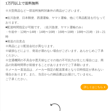
1万円以上で
送料無料
※大型商品など一部送料無料対象外の商品がございます。
■佐川急便、日本郵便、西濃運輸、ヤマト運輸、他にて商品配送を行なって
おります。
■配達時間指定が可能です。（佐川急便、ヤマト運輸のみ）
・午前中・12時〜14時・14時〜16時・16時〜18時・18時〜21時・19～21
時
■発送の注意点
※商品により配送会社が異なります。
※破損などにより、発送が適わない場合がございます。あらかじめご了承
ください。
※交通機関の不具合や悪天候などその他の不可抗力が生じた場合には、商
品の到着時間帯が前後することがありますのでご了承願います。
※メーカー直送品は、メーカー指定の配送業者となり日時指定が承れない
場合があります。また、当店からの納品書はお届けしていません。
ご了承ください。
詳しくはこちら