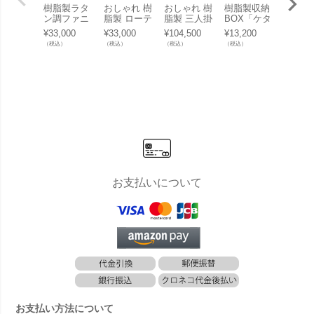
樹脂製ラタ
おしゃれ 樹
おしゃれ 樹
樹脂製収納
「3点
ン調ファニ
脂製 ローテ
脂製 三人掛
BOX「ケタ
ト シ
チャー「ケ
ーブル「テ
け「3シー
ー （KETE
ソファ 
¥
33,000
¥
33,000
¥
104,500
¥
13,200
¥
137,5
ター （KET
ーブル ケタ
ターソファ
R） コンフ
脚・テ
（税込）
（税込）
（税込）
（税込）
（税込）
ER） アイ
ー（KETE
ケター（KE
ィ ガーデン
ル ケ
オワ バルコ
R） サル
TER） サル
ボックス
（KET
ニー3点セ
タ・サッポ
タ（Salta 3
（COMFY
サルタ
ット（IOW
ロ（Salta/S
-SEATER S
GARDEN B
alta S
A BALCON
apporo TAB
OFA 14492
OX）」
E SOF
Y SET 139
LE 14494
4）」樹脂
O SE
890）」
8）」樹脂
製 ラタン調
製 ラタン調
ファニチャ
ファニチャ
ー
ー
お支払いについて
お支払い方法について