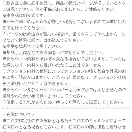
※組み立て前に必ず検品し、商品の状態とパーツが揃っているかを
ご確認ください。何か不備がありましたら、ご連絡ください。
※本商品は組立式です。
※パーツ同士のはめ込みが難しい場合がございますので慎重に組み
立てを行ってください。
※パーツのはめ込みが難しい場合は、当て木をしてその上からゴム
槌などで慎重に叩き、はめ込んでください。
※水平な場所でご使用ください。
※加熱した鍋などの高温物を上に乗せないでください。
※クッション内材がそれぞれ異なる場合がございますが、これらは
仕様になり、内材をお選びいただくことはできません。
※クッション内材の種類によってクッションの張り具合や外見のお
色に多少誤差が出ますが、これらは仕様になり、クッションの仕様
をお選びいただくことはできません。
※クッション及びクッションカバーは完全防水ではありませんので
適時やわらかい布で拭くようにしてください。
※破損する恐れがあるため、ゆっくり降ろして設置してください。
＜在庫について＞
※ご注文確定後の在庫確保となるためご注文のタイミングによって
在庫切れとなる場合がございます。在庫切れの際は後程ご連絡させ