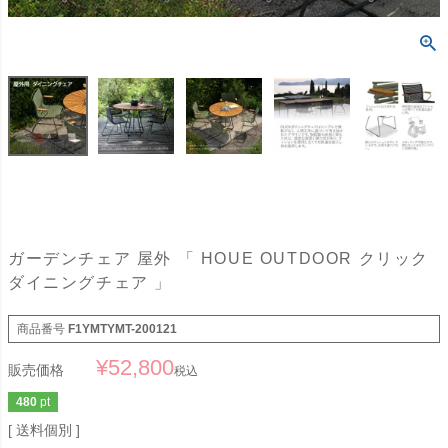
ガーデンチェア 屋外 「 HOUE OUTDOOR クリック
ダイニングチェア 」
商品番号
F1YMTYMT-200121
¥
52,800
販売価格
税込
480
pt
送料個別