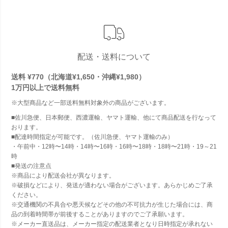
配送・送料について
送料 ¥770（北海道¥1,650・沖縄¥1,980）
1万円以上で
送料無料
※大型商品など一部送料無料対象外の商品がございます。
■佐川急便、日本郵便、西濃運輸、ヤマト運輸、他にて商品配送を行なって
おります。
■配達時間指定が可能です。（佐川急便、ヤマト運輸のみ）
・午前中・12時〜14時・14時〜16時・16時〜18時・18時〜21時・19～21
時
■発送の注意点
※商品により配送会社が異なります。
※破損などにより、発送が適わない場合がございます。あらかじめご了承
ください。
※交通機関の不具合や悪天候などその他の不可抗力が生じた場合には、商
品の到着時間帯が前後することがありますのでご了承願います。
※メーカー直送品は、メーカー指定の配送業者となり日時指定が承れない