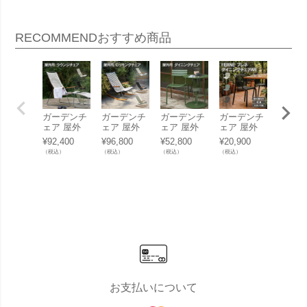
RECOMMEND
おすすめ商品
ガーデンチ
ガーデンチ
ガーデンチ
ガーデンチ
ガーデ
ェア 屋外
ェア 屋外
ェア 屋外
ェア 屋外
ェア 
「 HOUE O
「 HOUE O
「 HOUE O
「FERNE
「FER
¥
92,400
¥
96,800
¥
52,800
¥
20,900
¥
19,80
UTDOOR
UTDOOR
UTDOOR
ブレネ ダイ
ブレネ
（税込）
（税込）
（税込）
（税込）
（税込）
クリック ラ
クリック ロ
アルア ダイ
ニングチェ
ニング
ウンジチェ
ッキングチ
ニングチェ
アAR KOL-
ア KOL
ア 」
ェア 」
ア 」
FX02」
01」
お支払いについて