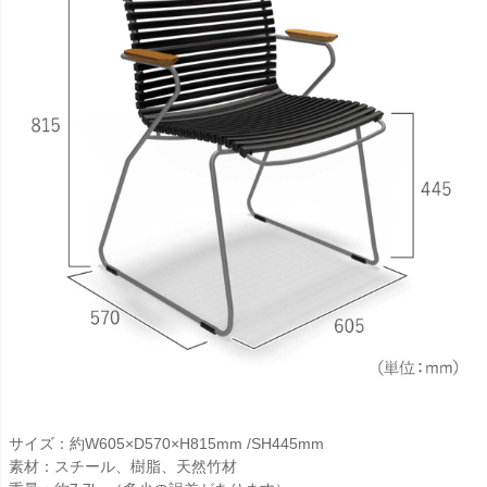
サイズ：約W605×D570×H815mm /SH445mm
素材：スチール、樹脂、天然竹材