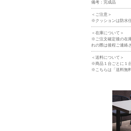
備考：完成品
＜ご注意＞
※クッションは防水
＜在庫について＞
※ご注文確定後の在
れの際は後程ご連絡
＜送料について＞
※商品１台ごとに１
※こちらは「送料無