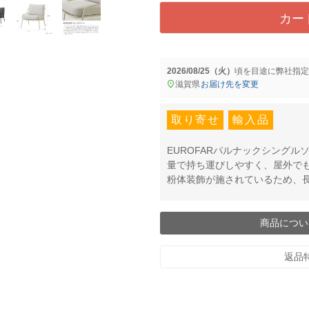
カー
2026/08/25（火）
に
弊社指定
滋賀県
お届け先を変更
取り寄せ
輸入品
EUROFARパルナックシング
量で持ち運びしやすく、屋外で
粉体装飾が施されているため、
商品につい
返品