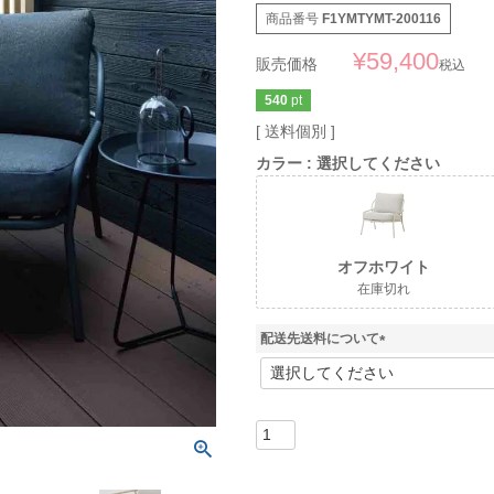
商品番号
F1YMTYMT-200116
¥
59,400
販売価格
税込
540
pt
送料個別
カラー
選択してください
オフホワイト
在庫切れ
配送先送料について
(
必
須
)