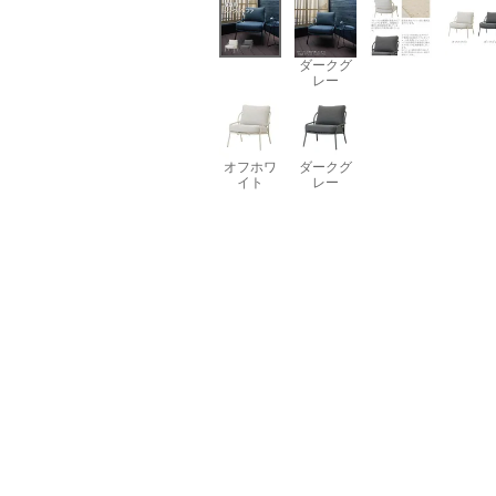
ダークグ
レー
オフホワ
ダークグ
イト
レー