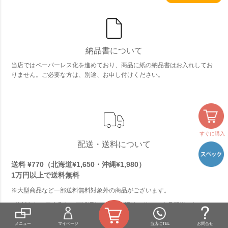
納品書について
当店ではペーパーレス化を進めており、商品に紙の納品書はお入れしてお
りません。ご必要な方は、別途、お申し付けください。
すぐに購入
配送・送料について
送料 ¥770（北海道¥1,650・沖縄¥1,980）
1万円以上で
送料無料
※大型商品など一部送料無料対象外の商品がございます。
■佐川急便、日本郵便、西濃運輸、ヤマト運輸、他にて商品配送を行なって
おります。
■配達時間指定が可能です。（佐川急便、ヤマト運輸のみ）
メニュー
マイページ
当店にTEL
お問合せ