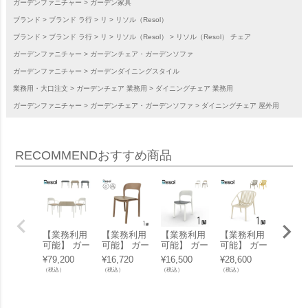
ガーデンファニチャー
ガーデン家具
ブランド
ブランド ラ行
リ
リソル（Resol）
ブランド
ブランド ラ行
リ
リソル（Resol）
リソル（Resol） チェア
ガーデンファニチャー
ガーデンチェア・ガーデンソファ
ガーデンファニチャー
ガーデンダイニングスタイル
業務用・大口注文
ガーデンチェア 業務用
ダイニングチェア 業務用
ガーデンファニチャー
ガーデンチェア・ガーデンソファ
ダイニングチェア 屋外用
RECOMMEND
おすすめ商品
【業務利用
【業務利用
【業務利用
【業務利用
【業務
可能】 ガー
可能】 ガー
可能】 ガー
可能】 ガー
可能】
デンチェア
デンチェア
デンチェア
デンチェア
デンチ
¥
79,200
¥
16,720
¥
16,500
¥
28,600
¥
27,50
＆ガーデン
屋外 「Res
屋外 「Res
屋外 「Res
屋外 「
（税込）
（税込）
（税込）
（税込）
（税込）
テーブルセ
ol Ona Rec
ol Ona（リ
ol BINI（リ
ol Woo
ット 屋外
ycled Chair
ソル オナ
ソル ビニ
（リソ
「Resol No
（リソル オ
チェア）」
ラウンジア
ッディ
a リソル ノ
ナ リサイク
ームチェ
ムチェ