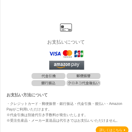
ア テーブル
ルチェ
ア）」ガー
ア）」
90×90 ＆ O
ア）」
デンローチ
イン製
na オナ ア
ェア
イナー
ームチェア
ェア 
3点セッ
キング
ト」
お支払いについて
お支払い方法について
・クレジットカード・郵便振替・銀行振込・代金引換・後払い・Amazon
Payがご利用いただけます。
※代金引換は別途代引き手数料が発生いたします。
※受注生産品・メーカー直送品は代引きではお支払いいただけません。
詳しくはこちら