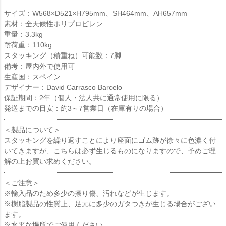
サイズ：W568×D521×H795mm、SH464mm、AH657mm
素材：全天候性ポリプロピレン
重量：3.3kg
耐荷重：110kg
スタッキング（積重ね）可能数：7脚
備考：屋内外で使用可
生産国：スペイン
デザイナー：David Carrasco Barcelo
保証期間：2年（個人・法人共に通常使用に限る）
発送までの目安：約3～7営業日（在庫有りの場合）
＜製品について＞
スタッキングを繰り返すことにより座面にゴム跡が徐々に色濃く付
いてきますが、こちらは必ず生じるものになりますので、予めご理
解の上お買い求めください。
＜ご注意＞
※輸入品のため多少の擦り傷、汚れなどが生じます。
※樹脂製品の性質上、足元に多少のガタつきが生じる場合がござい
ます。
※水平な場所でご使用ください。