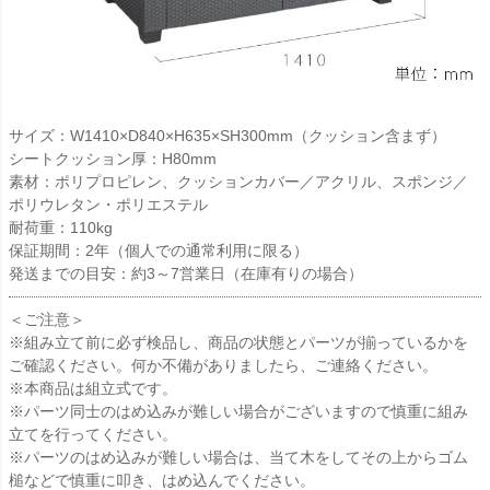
サイズ：W1410×D840×H635×SH300mm（クッション含まず）
シートクッション厚：H80mm
素材：ポリプロピレン、クッションカバー／アクリル、スポンジ／
ポリウレタン・ポリエステル
耐荷重：110kg
保証期間：2年（個人での通常利用に限る）
発送までの目安：約3～7営業日（在庫有りの場合）
＜ご注意＞
※組み立て前に必ず検品し、商品の状態とパーツが揃っているかを
ご確認ください。何か不備がありましたら、ご連絡ください。
※本商品は組立式です。
※パーツ同士のはめ込みが難しい場合がございますので慎重に組み
立てを行ってください。
※パーツのはめ込みが難しい場合は、当て木をしてその上からゴム
槌などで慎重に叩き、はめ込んでください。