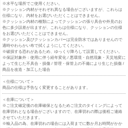
※水平な場所でご使用ください。
※クッション内材がそれぞれ異なる場合がございますが、これらは
仕様になり、内材をお選びいただくことはできません。
※クッション内材の種類によってクッションの張り具合や外見のお
色に多少誤差が出ますが、これらは仕様になり、クッションの仕様
をお選びいただくことはできません。
※クッション及びクッションカバーは完全防水ではありませんので
適時やわらかい布で拭くようにしてください。
※破損する恐れがあるため、ゆっくり降ろして設置してください。
※保証対象外：使用に伴う経年変化 / 悪環境・自然現象・天災地変に
よって生じた不具合・損傷 / 管理・保管上の不備により生じた損傷 /
商品を改造・加工した場合
＜仕様について＞
商品の仕様は予告なく変更することがあります。
＜在庫について＞
※ご注文確定後の在庫確保となるためご注文のタイミングによって
在庫切れとなる場合がございますので、在庫切れの際は後程ご連絡
させていただきます。
※輸入品の為、在庫切れの場合には入荷までに数か月お時間がかか