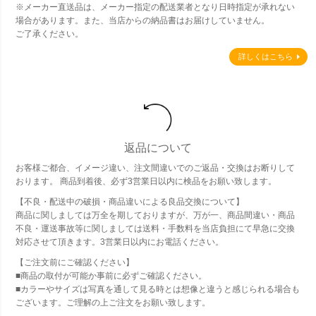
※メーカー直送品は、メーカー指定の配送業者となり日時指定が承れない
場合があります。また、当店からの納品書はお届けしていません。
ご了承ください。
詳しくはこちら
返品について
お客様ご都合、イメージ違い、注文間違いでのご返品・交換はお断りして
おります。 商品到着後、必ず3営業日以内に検品をお願い致します。
【不良・配送中の破損・商品違いによる良品交換について】
商品に関しましては万全を期しておりますが、万が一、商品間違い・商品
不良・運送事故等に関しましては送料・手数料を当店負担にて早急に交換
対応させて頂きます。3営業日以内にお電話ください。
【ご注文前にご確認ください】
■商品の取付が可能か事前に必ずご確認ください。
■カラーやサイズは写真を通して見る時とは想像と違うと感じられる場合も
ございます。ご理解の上ご注文をお願い致します。