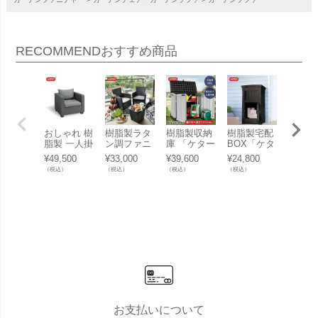
RECOMMEND
おすすめ商品
おしゃれ 樹
樹脂製ラタ
樹脂製収納
樹脂製宅配
樹脂製
脂製 一人掛
ン調ファニ
庫 「ケター
BOX「ケタ
Yクー
け「シング
チャー「ケ
（KETER）
ー （KETE
ボック
¥
49,500
¥
33,000
¥
39,600
¥
24,800
¥
6,980
ルソファ ケ
ター （KET
ストアイッ
R） パーセ
「ケタ
（税込）
（税込）
（税込）
（税込）
（税込）
ター（KET
ER） アイ
トアウト プ
ルボックス
（KET
ER） サル
オワ バルコ
ライム（ST
（PARCEL
ゴーバ
タ（Salta S
ニー3点セ
ORE IT OU
BOX）」
（Go B
INGLE SOF
ット（IOW
T PRIM
r）」
A 14490
A BALCON
E）」
0）」
Y SET 139
890）」
お支払いについて