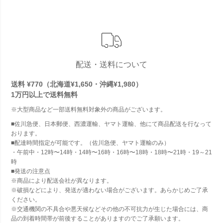
配送・送料について
送料 ¥770（北海道¥1,650・沖縄¥1,980）
1万円以上で
送料無料
※大型商品など一部送料無料対象外の商品がございます。
■佐川急便、日本郵便、西濃運輸、ヤマト運輸、他にて商品配送を行なって
おります。
■配達時間指定が可能です。（佐川急便、ヤマト運輸のみ）
・午前中・12時〜14時・14時〜16時・16時〜18時・18時〜21時・19～21
時
■発送の注意点
※商品により配送会社が異なります。
※破損などにより、発送が適わない場合がございます。あらかじめご了承
ください。
※交通機関の不具合や悪天候などその他の不可抗力が生じた場合には、商
品の到着時間帯が前後することがありますのでご了承願います。