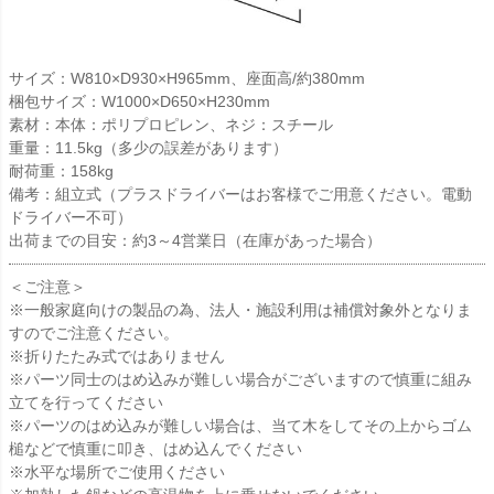
サイズ：W810×D930×H965mm、座面高/約380mm
梱包サイズ：W1000×D650×H230mm
素材：本体：ポリプロピレン、ネジ：スチール
重量：11.5kg（多少の誤差があります）
耐荷重：158kg
備考：組立式（プラスドライバーはお客様でご用意ください。電動
ドライバー不可）
出荷までの目安：約3～4営業日（在庫があった場合）
＜ご注意＞
※一般家庭向けの製品の為、法人・施設利用は補償対象外となりま
すのでご注意ください。
※折りたたみ式ではありません
※パーツ同士のはめ込みが難しい場合がございますので慎重に組み
立てを行ってください
※パーツのはめ込みが難しい場合は、当て木をしてその上からゴム
槌などで慎重に叩き、はめ込んでください
※水平な場所でご使用ください