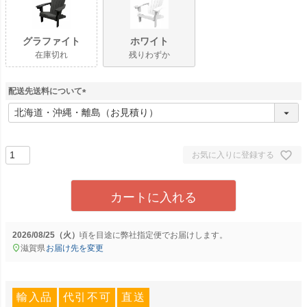
グラファイト
ホワイト
在庫切れ
残りわずか
配送先送料について
(
必
須
)
お気に入りに登録する
カートに入れる
2026/08/25（火）
に
弊社指定便
でお届けします。
滋賀県
お届け先を変更
輸入品
代引不可
直送