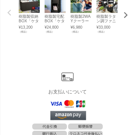
樹脂製収納
樹脂製宅配
樹脂製2WA
樹脂製ラタ
ガーデ
BOX「ケタ
BOX「ケタ
Yクーラー
ン調ファニ
ェア 
ー （KETE
ー （KETE
ボックス
チャー「ケ
「 ア
¥
13,200
¥
24,800
¥
6,980
¥
33,000
¥
13,20
R） コンフ
R） パーセ
「ケター
ター （KET
ンダッ
（税込）
（税込）
（税込）
（税込）
（税込）
ィ ガーデン
ルボックス
（KETER）
ER） アイ
ェア 
ボックス
（PARCEL
ゴーバー
オワ バルコ
ラン 1
（COMFY
BOX）」
（Go Ba
ニー3点セ
GARDEN B
r）」
ット（IOW
OX）」
A BALCON
Y SET 139
890）」
お支払いについて