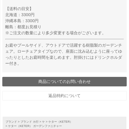
【送料の目安】
北海道：3300円
沖縄本島：3300円
離島：都度お見積り
※ご注文の数量により多少変更する場合がございます。
お庭やプールサイド、アウトドアで活躍する樹脂製のガーデンチ
ェア。ローチェアタイプなので、座面に沈み込むように座ってゆ
ったりとしたお庭時間を楽しめます。肘掛けにはドリンクホルダ
ー付き。
商品についてのお問い合わせ
返品特約について
ブランド
ブランド カ行
ケ
ケター（KETER）
ケター（KETER） ガーデンファニチャー