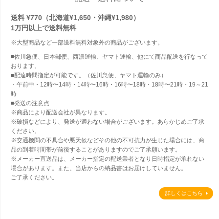
送料 ¥770（北海道¥1,650・沖縄¥1,980）
1万円以上で
送料無料
※大型商品など一部送料無料対象外の商品がございます。
■佐川急便、日本郵便、西濃運輸、ヤマト運輸、他にて商品配送を行なって
おります。
■配達時間指定が可能です。（佐川急便、ヤマト運輸のみ）
・午前中・12時〜14時・14時〜16時・16時〜18時・18時〜21時・19～21
時
■発送の注意点
※商品により配送会社が異なります。
※破損などにより、発送が適わない場合がございます。あらかじめご了承
ください。
※交通機関の不具合や悪天候などその他の不可抗力が生じた場合には、商
品の到着時間帯が前後することがありますのでご了承願います。
※メーカー直送品は、メーカー指定の配送業者となり日時指定が承れない
場合があります。また、当店からの納品書はお届けしていません。
ご了承ください。
詳しくはこちら