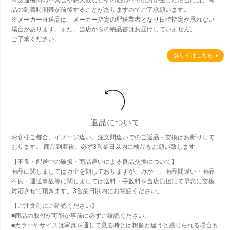
※交通機関の不具合や悪天候などその他の不可抗力が生じた場合には、商
品の到着時間帯が前後することがありますのでご了承願います。
※メーカー直送品は、メーカー指定の配送業者となり日時指定が承れない
場合があります。また、当店からの納品書はお届けしていません。
ご了承ください。
詳しくはこちら
返品について
お客様ご都合、イメージ違い、注文間違いでのご返品・交換はお断りして
おります。 商品到着後、必ず3営業日以内に検品をお願い致します。
【不良・配送中の破損・商品違いによる良品交換について】
商品に関しましては万全を期しておりますが、万が一、商品間違い・商品
不良・運送事故等に関しましては送料・手数料を当店負担にて早急に交換
対応させて頂きます。3営業日以内にお電話ください。
【ご注文前にご確認ください】
■商品の取付が可能か事前に必ずご確認ください。
■カラーやサイズは写真を通して見る時とは想像と違うと感じられる場合も