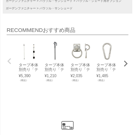
ガーデンファニチャー
パラソル・サンシェード
パラソル・シェード用オプション
ガーデンファニチャー
パラソル・サンシェード
RECOMMEND
おすすめ商品
タープ本体
タープ本体
タープ本体
タープ本体
日除け
別売り「テ
別売り「テ
別売り「テ
別売り「テ
ンシェ
ンデ（tend
ンデ（tend
ンデ（tend
ンデ（tend
「テン
¥
5,390
¥
1,210
¥
2,035
¥
1,485
¥
44,44
e） プッシ
e） タフネ
e） 丸カン
e） ナス型
ende）
（税込）
（税込）
（税込）
（税込）
（税込）
ュアップポ
スベースペ
プレート P
カラビナ
ープ 
ール 250c
グ 20cm」
R-6」
（環な
アング
m」
し）」
3.1×2