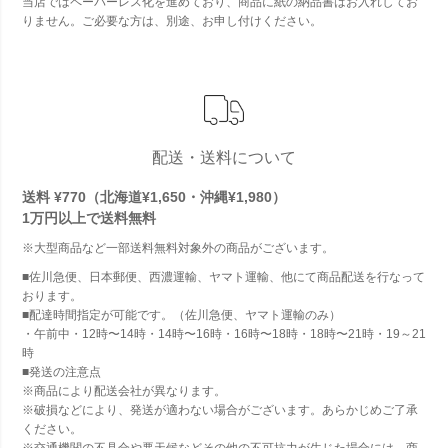
当店ではペーパーレス化を進めており、商品に紙の納品書はお入れしてお
りません。ご必要な方は、別途、お申し付けください。
配送・送料について
送料 ¥770（北海道¥1,650・沖縄¥1,980）
1万円以上で
送料無料
※大型商品など一部送料無料対象外の商品がございます。
■佐川急便、日本郵便、西濃運輸、ヤマト運輸、他にて商品配送を行なって
おります。
■配達時間指定が可能です。（佐川急便、ヤマト運輸のみ）
・午前中・12時〜14時・14時〜16時・16時〜18時・18時〜21時・19～21
時
■発送の注意点
※商品により配送会社が異なります。
※破損などにより、発送が適わない場合がございます。あらかじめご了承
ください。