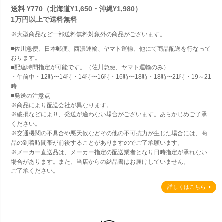
送料 ¥770（北海道¥1,650・沖縄¥1,980）
1万円以上で
送料無料
※大型商品など一部送料無料対象外の商品がございます。
■佐川急便、日本郵便、西濃運輸、ヤマト運輸、他にて商品配送を行なって
おります。
■配達時間指定が可能です。（佐川急便、ヤマト運輸のみ）
・午前中・12時〜14時・14時〜16時・16時〜18時・18時〜21時・19～21
時
■発送の注意点
※商品により配送会社が異なります。
※破損などにより、発送が適わない場合がございます。あらかじめご了承
ください。
※交通機関の不具合や悪天候などその他の不可抗力が生じた場合には、商
品の到着時間帯が前後することがありますのでご了承願います。
※メーカー直送品は、メーカー指定の配送業者となり日時指定が承れない
場合があります。また、当店からの納品書はお届けしていません。
ご了承ください。
詳しくはこちら