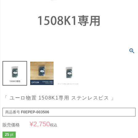
「 ユーロ物置 1508K1専用 ステンレスビス 」
商品番号
F0EPEP-003506
¥
2,750
販売価格
税込
25
pt