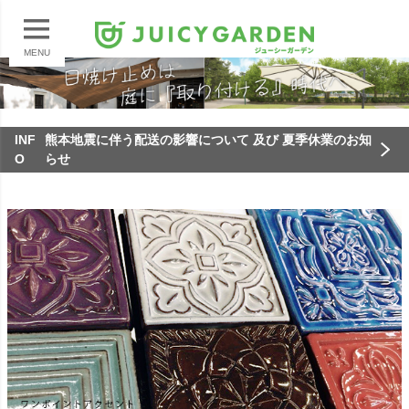
MENU
INF
熊本地震に伴う配送の影響について 及び 夏季休業のお知
O
らせ