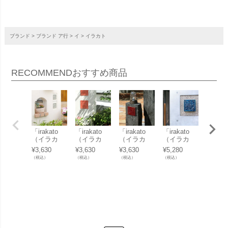
ブランド
ブランド ア行
イ
イラカト
RECOMMEND
おすすめ商品
「irakato
「irakato
「irakato
「irakato
アクセ
（イラカ
（イラカ
（イラカ
（イラカ
タイル 
ト） 瓦タイ
ト） 瓦タイ
ト） 瓦タイ
ト） 瓦タイ
角「双
¥
3,630
¥
3,630
¥
3,630
¥
5,280
¥
880
（
ル 100角 ハ
ル 100角 ハ
ル 100角 カ
ル 150角 ハ
蝶々ひ
（税込）
（税込）
（税込）
（税込）
ナ3」
ナ2」
ク1」
ナ4」
り」１
かわ
絵タイ