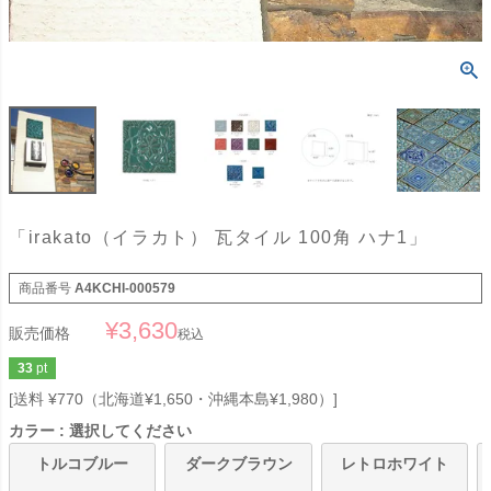
「irakato（イラカト） 瓦タイル 100角 ハナ1」
商品番号
A4KCHI-000579
¥
3,630
販売価格
税込
33
pt
送料 ¥770（北海道¥1,650・沖縄本島¥1,980）
カラー
選択してください
トルコブルー
ダークブラウン
レトロホワイト