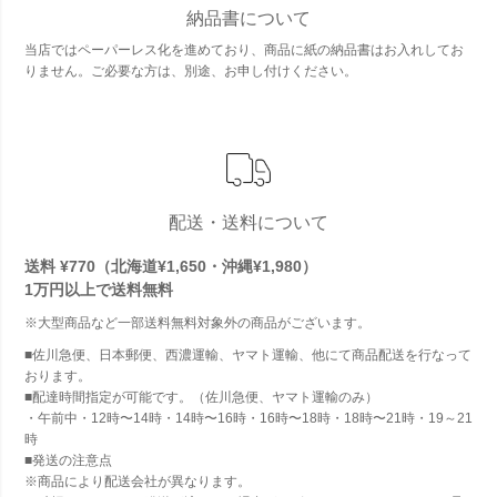
納品書について
当店ではペーパーレス化を進めており、商品に紙の納品書はお入れしてお
りません。ご必要な方は、別途、お申し付けください。
配送・送料について
送料 ¥770（北海道¥1,650・沖縄¥1,980）
1万円以上で
送料無料
※大型商品など一部送料無料対象外の商品がございます。
■佐川急便、日本郵便、西濃運輸、ヤマト運輸、他にて商品配送を行なって
おります。
■配達時間指定が可能です。（佐川急便、ヤマト運輸のみ）
・午前中・12時〜14時・14時〜16時・16時〜18時・18時〜21時・19～21
時
■発送の注意点
※商品により配送会社が異なります。