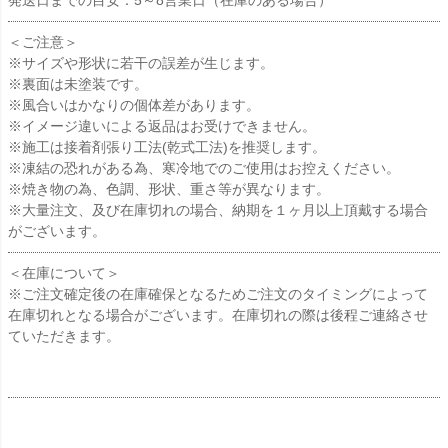
発送日までの目安：5～8営業日（在庫のある場合）
＜ご注意＞
※サイズや形状に若干の誤差が生じます。
※裏面は未塗装です。
※風合いはかなりの個体差があります。
※イメージ違いによる返品はお受けできません。
※施工は接着剤張り工法(乾式工法)を推奨します。
※凍結の恐れがある為、寒冷地でのご使用はお控えください。
※焼き物の為、色調、形状、重さ等が異なります。
※大量注文、及び在庫切れの場合、納期を１ヶ月以上頂戴する場合
がございます。
＜在庫について＞
※ご注文確定後の在庫確保となるためご注文のタイミングによって
在庫切れとなる場合がございます。在庫切れの際は後程ご連絡させ
ていただきます。