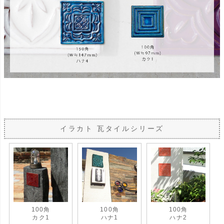
イラカト 瓦タイルシリーズ
100角
100角
100角
カク1
ハナ1
ハナ2