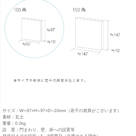
サイズ：W≒97×H≒97×D≒10mm（若干の差異がございます）
素材：瓦土
重量：0.2kg
設 置：門まわり、壁、床への設置等