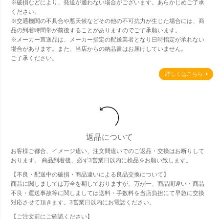
※破損などにより、発送が適わない場合がございます。あらかじめご了承
ください。
※交通機関の不具合や悪天候などその他の不可抗力が生じた場合には、商
品の到着時間帯が前後することがありますのでご了承願います。
※メーカー直送品は、メーカー指定の配送業者となり日時指定が承れない
場合があります。また、当店からの納品書はお届けしていません。
ご了承ください。
詳しくはこちら
返品について
お客様ご都合、イメージ違い、注文間違いでのご返品・交換はお断りして
おります。 商品到着後、必ず3営業日以内に検品をお願い致します。
【不良・配送中の破損・商品違いによる良品交換について】
商品に関しましては万全を期しておりますが、万が一、商品間違い・商品
不良・運送事故等に関しましては送料・手数料を当店負担にて早急に交換
対応させて頂きます。3営業日以内にお電話ください。
【ご注文前にご確認ください】