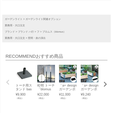
ガーデンライト
ガーデンライト関連オプション
業務用・大口注文
ブランド
ブランド ハ行
フ
ブロムス（blomus）
業務用・大口注文
照明・炎の演出
RECOMMEND
おすすめ商品
トーチ用ス
松明 トーチ
「a+ design
「a+ design
庵-IO
タンド bas
「blomus
ガーデンボ
ガーデンボ
凛-RI
e 「blomus
ブロムス B
ックス800×
ックス800×
スト専
¥
9,900
¥
22,000
¥
11,000
¥
9,240
¥
34,10
ブロムス B
ARRA ガー
600専用 キ
300専用 キ
タンド
（税込）
（税込）
（税込）
（税込）
（税込）
ASO 65046
デントーチ
ャスター付
ャスター付
（PALOS・
65089 （1
きベース 2
きベース 2
ORCHOS専
本） ※ラン
個セット」
個セット」
用ベース）
プオイル仕