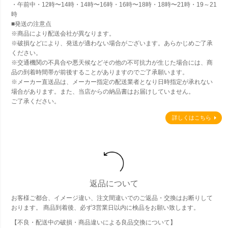
・午前中・12時〜14時・14時〜16時・16時〜18時・18時〜21時・19～21
時
■発送の注意点
※商品により配送会社が異なります。
※破損などにより、発送が適わない場合がございます。あらかじめご了承
ください。
※交通機関の不具合や悪天候などその他の不可抗力が生じた場合には、商
品の到着時間帯が前後することがありますのでご了承願います。
※メーカー直送品は、メーカー指定の配送業者となり日時指定が承れない
場合があります。また、当店からの納品書はお届けしていません。
ご了承ください。
詳しくはこちら
返品について
お客様ご都合、イメージ違い、注文間違いでのご返品・交換はお断りして
おります。 商品到着後、必ず3営業日以内に検品をお願い致します。
【不良・配送中の破損・商品違いによる良品交換について】