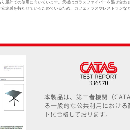
あり屋外での使用に向いています。天板はガラスファイバーを混ぜ合わ
み安定感を持たせているためているため、カフェテラスやレストランな