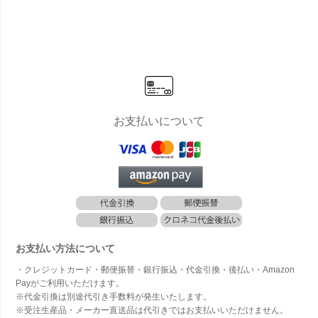
サマーベッ
台セット」
クッション
クッション
ピロー
ド ビーチベ
サマーベッ
＆ ピローク
」 サマーベ
ション
ッド コント
ド ビーチベ
ッション セ
ッド 座面
サマー
ラクト 業務
ッド コント
ット」 サマ
カバー
ド ま
用
ラクト 業務
ーベッド ま
ピロー
用
くら 座面
カバー
お支払いについて
お支払い方法について
・クレジットカード・郵便振替・銀行振込・代金引換・後払い・Amazon
Payがご利用いただけます。
※代金引換は別途代引き手数料が発生いたします。
※受注生産品・メーカー直送品は代引きではお支払いいただけません。