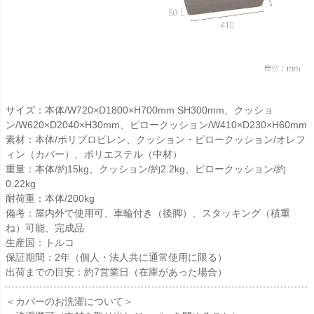
サイズ：本体/W720×D1800×H700mm SH300mm、クッショ
ン/W620×D2040×H30mm、ピロークッション/W410×D230×H60mm
素材：本体/ポリプロピレン、クッション・ピロークッション/オレフ
ィン（カバー）、ポリエステル（中材）
重量：本体/約15kg、クッション/約2.2kg、ピロークッション/約
0.22kg
耐荷重：本体/200kg
備考：屋内外で使用可、車輪付き（後脚）、スタッキング（積重
ね）可能、完成品
生産国：トルコ
保証期間：2年（個人・法人共に通常使用に限る）
出荷までの目安：約7営業日（在庫があった場合）
＜カバーのお洗濯について＞