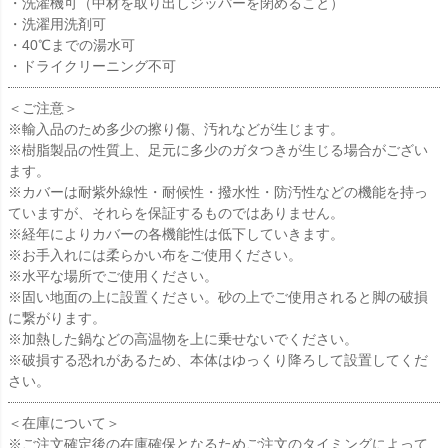
・洗濯機可（中材を取り出しジッパーを閉めること）
・洗濯用洗剤可
・40℃までの湯水可
・ドライクリーニング不可
＜ご注意＞
※輸入品のため多少の擦り傷、汚れなどが生じます。
※樹脂製品の性質上、足元に多少のガタつきが生じる場合がござい
ます。
※カバーは耐紫外線性・耐候性・撥水性・防汚性などの機能を持っ
ていますが、それらを保証するものではありません。
※経年によりカバーの各機能性は低下していきます。
※お手入れには柔らかい布をご使用ください。
※水平な場所でご使用ください。
※固い地面の上に設置ください。砂の上でご使用されると脚の破損
に繋がります。
※加熱した鍋などの高温物を上に乗せないでください。
※破損する恐れがあるため、本体はゆっくり降ろして設置してくだ
さい。
＜在庫について＞
※ご注文確定後の在庫確保となるためご注文のタイミングによって