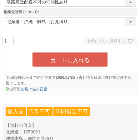
必
須
配送先送料について
)
(
必
須
)
お気に入りに登録する
カートに入れる
明日
09時00分
までのご注文で
2026/08/25（火）
に
弊社指定便
でお
届けします。
滋賀県
お届け先を変更
輸入品
代引不可
時間指定不可
【送料の目安】
北海道：16500円
沖縄本島：都度お見積り