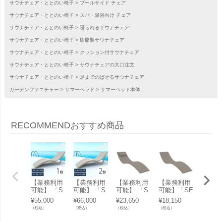
サウナチェア・ととのい椅子
プールサイド チェア
サウナチェア・ととのい椅子
スパ・温浴向け チェア
サウナチェア・ととのい椅子
寝られるサウナチェア
サウナチェア・ととのい椅子
樹脂製サウナチェア
サウナチェア・ととのい椅子
クッション付サウナチェア
サウナチェア・ととのい椅子
サウナチェアの大口注文
サウナチェア・ととのい椅子
足までのばせるサウナチェア
ガーデンファニチャー
サマーベッド
サマーベッド本体
RECOMMEND
おすすめ商品
【業務利用
【業務利用
【業務利用
【業務利用
【業務
可能】 「S
可能】 「S
可能】 「S
可能】「SE
可能】
E SLIM エ
E SLIM エ
E SLIM エ
SLIM エス
E SLI
¥
55,000
¥
66,000
¥
23,650
¥
18,150
¥
5,500
スイー スリ
スイー スリ
スイー スリ
イー スリム
スイー
（税込）
（税込）
（税込）
（税込）
（税込）
ム サンラウ
ム サンラウ
ム サンラウ
サンラウン
ム サ
ンジャー」
ンジャー 2
ンジャー 用
ジャー 用
ンジャ