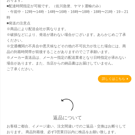
おります。
■配達時間指定が可能です。（佐川急便、ヤマト運輸のみ）
・午前中・12時〜14時・14時〜16時・16時〜18時・18時〜21時・19～21
時
■発送の注意点
※商品により配送会社が異なります。
※破損などにより、発送が適わない場合がございます。あらかじめご了承
ください。
※交通機関の不具合や悪天候などその他の不可抗力が生じた場合には、商
品の到着時間帯が前後することがありますのでご了承願います。
※メーカー直送品は、メーカー指定の配送業者となり日時指定が承れない
場合があります。また、当店からの納品書はお届けしていません。
ご了承ください。
詳しくはこちら
返品について
お客様ご都合、イメージ違い、注文間違いでのご返品・交換はお断りして
おります。 商品到着後、必ず3営業日以内に検品をお願い致します。