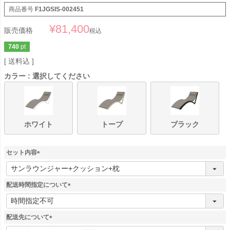
商品番号
F1JGSIS-002451
¥
81,400
販売価格
税込
740
pt
送料込
カラー
選択してください
ホワイト
トープ
ブラック
セット内容
(
必
須
配送時間指定について
)
(
必
須
配送先について
)
(