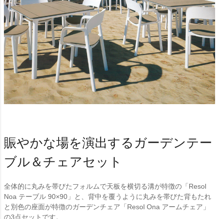
賑やかな場を演出するガーデンテー
ブル＆チェアセット
全体的に丸みを帯びたフォルムで天板を横切る溝が特徴の「Resol
Noa テーブル 90×90」と、背中を覆うように丸みを帯びた背もたれ
と別色の座面が特徴のガーデンチェア「Resol Ona アームチェア」
の3点セットです。