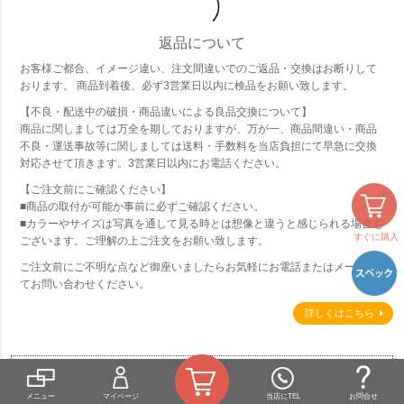
返品について
お客様ご都合、イメージ違い、注文間違いでのご返品・交換はお断りして
おります。 商品到着後、必ず3営業日以内に検品をお願い致します。
【不良・配送中の破損・商品違いによる良品交換について】
商品に関しましては万全を期しておりますが、万が一、商品間違い・商品
不良・運送事故等に関しましては送料・手数料を当店負担にて早急に交換
対応させて頂きます。3営業日以内にお電話ください。
【ご注文前にご確認ください】
■商品の取付が可能か事前に必ずご確認ください。
■カラーやサイズは写真を通して見る時とは想像と違うと感じられる場合も
すぐに購入
ございます。ご理解の上ご注文をお願い致します。
ご注文前にご不明な点など御座いましたらお気軽にお電話またはメールに
てお問い合わせください。
詳しくはこちら
JUICY GARDEN
メニュー
マイページ
当店にTEL
お問合せ
WEBカタログ