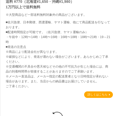
送料 ¥770（北海道¥1,650・沖縄¥1,980）
1万円以上で
送料無料
※大型商品など一部送料無料対象外の商品がございます。
■佐川急便、日本郵便、西濃運輸、ヤマト運輸、他にて商品配送を行なって
おります。
■配達時間指定が可能です。（佐川急便、ヤマト運輸のみ）
・午前中・12時〜14時・14時〜16時・16時〜18時・18時〜21時・19～21
時
■発送の注意点
※商品により配送会社が異なります。
※破損などにより、発送が適わない場合がございます。あらかじめご了承
ください。
※交通機関の不具合や悪天候などその他の不可抗力が生じた場合には、商
品の到着時間帯が前後することがありますのでご了承願います。
※メーカー直送品は、メーカー指定の配送業者となり日時指定が承れない
場合があります。また、当店からの納品書はお届けしていません。
ご了承ください。
詳しくはこちら