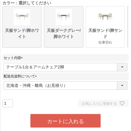
カラー
選択してください
天板サンド/脚ホワ
天板ダークグレー/
天板サンド/脚サン
イト
脚ホワイト
ド
在庫切れ
セット内容
(
必
須
配送先送料について
)
(
必
須
)
お気に入りに登録する
カートに入れる