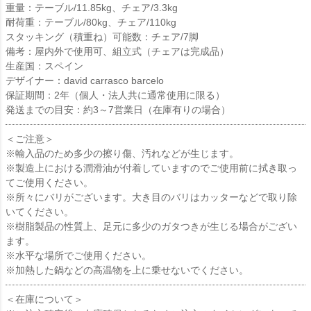
重量：テーブル/11.85kg、チェア/3.3kg
耐荷重：テーブル/80kg、チェア/110kg
スタッキング（積重ね）可能数：チェア/7脚
備考：屋内外で使用可、組立式（チェアは完成品）
生産国：スペイン
デザイナー：david carrasco barcelo
保証期間：2年（個人・法人共に通常使用に限る）
発送までの目安：約3～7営業日（在庫有りの場合）
＜ご注意＞
※輸入品のため多少の擦り傷、汚れなどが生じます。
※製造上における潤滑油が付着していますのでご使用前に拭き取っ
てご使用ください。
※所々にバリがございます。大き目のバリはカッターなどで取り除
いてください。
※樹脂製品の性質上、足元に多少のガタつきが生じる場合がござい
ます。
※水平な場所でご使用ください。
※加熱した鍋などの高温物を上に乗せないでください。
＜在庫について＞