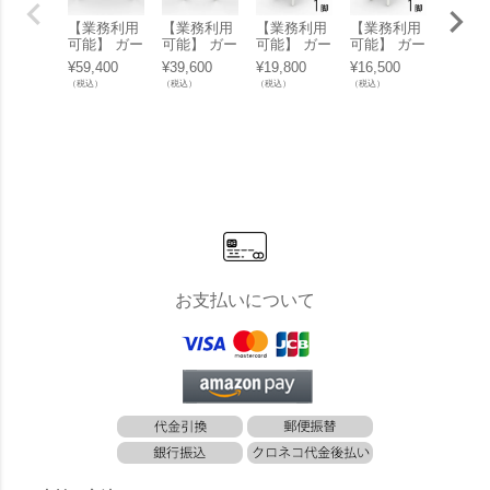
【業務利用
【業務利用
【業務利用
【業務利用
【業務
可能】 ガー
可能】 ガー
可能】 ガー
可能】 ガー
可能】
デンテーブ
デンテーブ
デンチェア
デンチェア
デンテ
¥
59,400
¥
39,600
¥
19,800
¥
16,500
¥
154,0
ル 屋外 「R
ル 屋外 「R
屋外 「Res
屋外 「Res
ル 屋外
（税込）
（税込）
（税込）
（税込）
（税込）
esol Noa
esol Noa
ol Ona（リ
ol Ona（リ
esol Ve
（リソル ノ
（リソル ノ
ソル オナ
ソル オナ
（リソ
ア テーブル
ア テーブル
アームチェ
チェア）」
ェラ 
160cm×90c
90cm×90c
ア）」
テーブル
m）」
m）」
0cm×9
m）」
ニング
ブル
お支払いについて