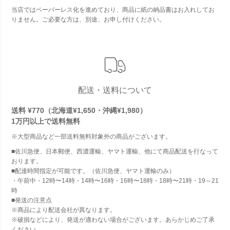
当店ではペーパーレス化を進めており、商品に紙の納品書はお入れしてお
りません。ご必要な方は、別途、お申し付けください。
配送・送料について
送料 ¥770（北海道¥1,650・沖縄¥1,980）
1万円以上で
送料無料
※大型商品など一部送料無料対象外の商品がございます。
■佐川急便、日本郵便、西濃運輸、ヤマト運輸、他にて商品配送を行なって
おります。
■配達時間指定が可能です。（佐川急便、ヤマト運輸のみ）
・午前中・12時〜14時・14時〜16時・16時〜18時・18時〜21時・19～21
時
■発送の注意点
※商品により配送会社が異なります。
※破損などにより、発送が適わない場合がございます。あらかじめご了承
ください。