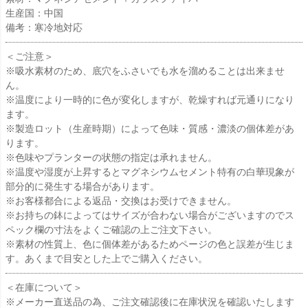
生産国：中国
備考：寒冷地対応
＜ご注意＞
※吸水素材のため、底穴をふさいでも水を溜めることは出来ませ
ん。
※温度により一時的に色が変化しますが、乾燥すれば元通りになり
ます。
※製造ロット（生産時期）によって色味・質感・濃淡の個体差があ
ります。
※色味やプランターの状態の指定は承れません。
※温度や湿度が上昇するとマグネシウムセメント特有の白華現象が
部分的に発生する場合があります。
※お客様都合による返品・交換はお受けできません。
※お持ちの鉢によってはサイズが合わない場合がございますのでス
ペック欄の寸法をよくご確認の上ご注文下さい。
※素材の性質上、色に個体差があるためページの色と誤差が生じま
す。あくまで目安とした上でご購入ください。
＜在庫について＞
※メーカー直送品の為、ご注文確認後に在庫状況を確認いたします