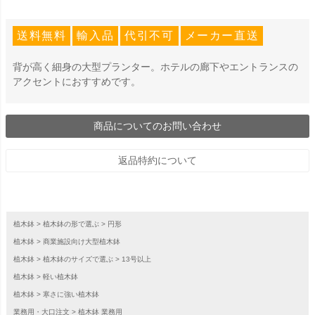
送料無料
輸入品
代引不可
メーカー直送
背が高く細身の大型プランター。ホテルの廊下やエントランスの
アクセントにおすすめです。
商品についてのお問い合わせ
返品特約について
植木鉢
植木鉢の形で選ぶ
円形
植木鉢
商業施設向け大型植木鉢
植木鉢
植木鉢のサイズで選ぶ
13号以上
植木鉢
軽い植木鉢
植木鉢
寒さに強い植木鉢
業務用・大口注文
植木鉢 業務用