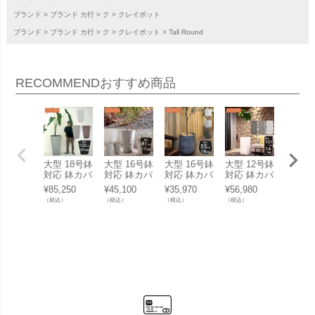
ブランド
ブランド カ行
ク
クレイポット
ブランド
ブランド カ行
ク
クレイポット
Tall Round
RECOMMEND
おすすめ商品
大型 18号鉢
大型 16号鉢
大型 16号鉢
大型 12号鉢
中型 1
対応 鉢カバ
対応 鉢カバ
対応 鉢カバ
対応 鉢カバ
対応 
ー 「 クレ
ー 「 クレ
ー 「 クレ
ー 「 クレ
ー 「 
¥
85,250
¥
45,100
¥
35,970
¥
56,980
¥
25,85
イポット
イポット
イポット
イポット
イポッ
（税込）
（税込）
（税込）
（税込）
（税込）
（CLAYPO
（CLAYPO
（CLAYPO
（CLAYPO
（CLA
T） トール
T） トール
T） ドロッ
T） トール
T） 
スクエア10
ラウンド81
プラウンド
キューブ10
ラウン
2（Tall Squ
（Tall Roun
55（Drop R
0（Tall Cub
（Tall 
are 102）
d 81） 」 1
ound 55）
e 100） 」
d 61）
」 220L 高
10L 高さ81
」 100L 高
180L 高さ1
8L 高さ
さ102cm 底
cm 底穴あ
さ55cm 底
01cm 底穴
m 底
穴あり
り
穴あり
あり