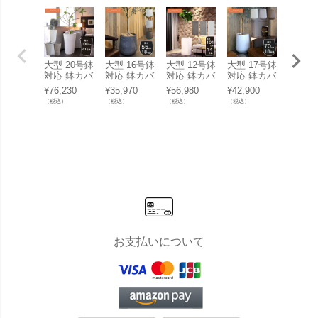
大型 20号鉢
大型 16号鉢
大型 12号鉢
大型 17号鉢
大型 1
対応 鉢カバ
対応 鉢カバ
対応 鉢カバ
対応 鉢カバ
対応 
ー 「 クレ
ー 「 クレ
ー 「 クレ
ー 「 クレ
ー 「 
¥
76,230
¥
35,970
¥
56,980
¥
42,900
¥
30,91
イポット
イポット
イポット
イポット
イポッ
（税込）
（税込）
（税込）
（税込）
（税込）
（CLAYPO
（CLAYPO
（CLAYPO
（CLAYPO
（CLA
T） トール
T） ドロッ
T） トール
T） ハイド
T） 
ラウンド10
プラウンド
キューブ10
ロップラウ
ド53（
2（Tall Rou
55（Drop R
0（Tall Cub
ンド70（Hi
d 53）
nd 102） 」
ound 55）
e 100） 」
gh Drop Ro
0L 高さ
215L 高さ1
」 100L 高
180L 高さ1
und 70） 」
m 底
00cm 底穴
さ55cm 底
01cm 底穴
120L 高さ7
あり
穴あり
あり
0cm 底穴あ
り
お支払いについて