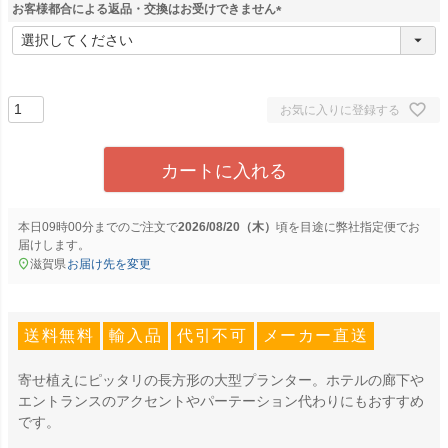
お客様都合による返品・交換はお受けできません
(
必
須
)
お気に入りに登録する
カートに入れる
本日
09時00分
までのご注文で
2026/08/20（木）
に
弊社指定便
でお
届けします。
滋賀県
お届け先を変更
送料無料
輸入品
代引不可
メーカー直送
寄せ植えにピッタリの長方形の大型プランター。ホテルの廊下や
エントランスのアクセントやパーテーション代わりにもおすすめ
です。