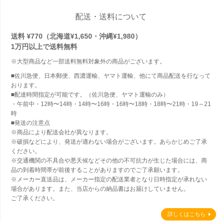
配送・送料について
送料 ¥770（北海道¥1,650・沖縄¥1,980）
1万円以上で
送料無料
※大型商品など一部送料無料対象外の商品がございます。
■佐川急便、日本郵便、西濃運輸、ヤマト運輸、他にて商品配送を行なって
おります。
■配達時間指定が可能です。（佐川急便、ヤマト運輸のみ）
・午前中・12時〜14時・14時〜16時・16時〜18時・18時〜21時・19～21
時
■発送の注意点
※商品により配送会社が異なります。
※破損などにより、発送が適わない場合がございます。あらかじめご了承
ください。
※交通機関の不具合や悪天候などその他の不可抗力が生じた場合には、商
品の到着時間帯が前後することがありますのでご了承願います。
※メーカー直送品は、メーカー指定の配送業者となり日時指定が承れない
場合があります。また、当店からの納品書はお届けしていません。
ご了承ください。
詳しくはこちら