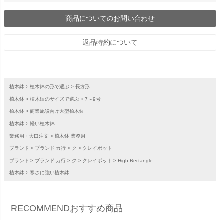
商品についてのお問い合わせ
返品特約について
植木鉢
植木鉢の形で選ぶ
長方形
植木鉢
植木鉢のサイズで選ぶ
7～9号
植木鉢
商業施設向け大型植木鉢
植木鉢
軽い植木鉢
業務用・大口注文
植木鉢 業務用
ブランド
ブランド カ行
ク
クレイポット
ブランド
ブランド カ行
ク
クレイポット
High Rectangle
植木鉢
寒さに強い植木鉢
RECOMMEND
おすすめ商品