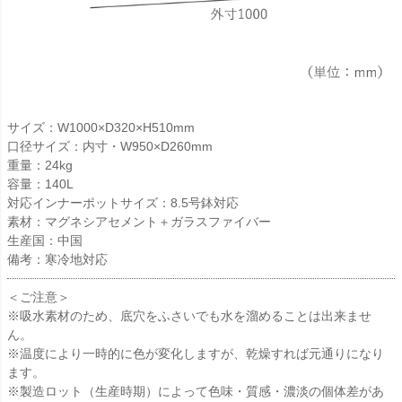
サイズ：W1000×D320×H510mm
口径サイズ：内寸・W950×D260mm
重量：24kg
容量：140L
対応インナーポットサイズ：8.5号鉢対応
素材：マグネシアセメント＋ガラスファイバー
生産国：中国
備考：寒冷地対応
＜ご注意＞
※吸水素材のため、底穴をふさいでも水を溜めることは出来ませ
ん。
※温度により一時的に色が変化しますが、乾燥すれば元通りになり
ます。
※製造ロット（生産時期）によって色味・質感・濃淡の個体差があ