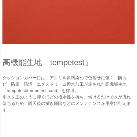
高機能生地「tempetest」
クッションカバーには、アクリル原料染めで色褪せに強く、防カ
ビ・防腐・防汚・エクストリーム撥水加工が施された高機能生地
「tempetest/tempetest sand」を採用。
雨水を玉のように弾くほどの撥水性を持ち、傾けるだけで水が流れ
落ちるため、雨天後の拭き掃除などのメンテナンスが用意に行えま
す。