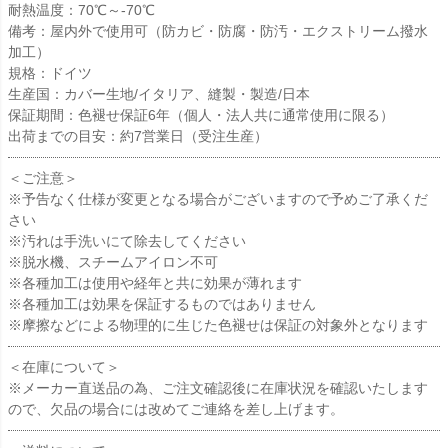
耐熱温度：70℃～-70℃
備考：屋内外で使用可（防カビ・防腐・防汚・エクストリーム撥水
加工）
規格：ドイツ
生産国：カバー生地/イタリア、縫製・製造/日本
保証期間：色褪せ保証6年（個人・法人共に通常使用に限る）
出荷までの目安：約7営業日（受注生産）
＜ご注意＞
※予告なく仕様が変更となる場合がございますので予めご了承くだ
さい
※汚れは手洗いにて除去してください
※脱水機、スチームアイロン不可
※各種加工は使用や経年と共に効果が薄れます
※各種加工は効果を保証するものではありません
※摩擦などによる物理的に生じた色褪せは保証の対象外となります
＜在庫について＞
※メーカー直送品の為、ご注文確認後に在庫状況を確認いたします
ので、欠品の場合には改めてご連絡を差し上げます。