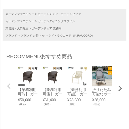
ガーデンファニチャー
ガーデンチェア・ガーデンソファ
ガーデンファニチャー
ガーデンダイニングスタイル
業務用・大口注文
ガーデンチェア 業務用
ブランド
ブランド カ行
ケ
ケイ・ラウコード（K.RAUCORD）
RECOMMEND
おすすめ商品
【業務利用
【業務利用
【業務利用
折りたたみ
【業務
可能】 ガー
可能】 ガー
可能】 ガー
可能なガー
可能】
デンチェア
デンチェア
デンチェア
デンチェア
デンテ
¥
50,600
¥
61,490
¥
28,600
¥
28,600
¥
73,70
屋外 「K.R
屋外 「K.R
屋外 「Res
「日よけ付
ル 屋
（税込）
（税込）
（税込）
（税込）
（税込）
AUCORD B
AUCORD B
ol BINI（リ
き フォール
「K.R
ALI（ケ
ALI（ケ
ソル ビニ
ディングチ
ORD A
イ・ラウコ
イ・ラウコ
ラウンジア
ェア リー
FI（
ード バリ）
ード バリ）
ームチェ
ラ」 クッシ
ラウコ
ラウンジチ
ラウンジチ
ア）」ガー
ョン付き
アマル
ェア クッシ
ェア クッシ
デンローチ
ィ） 