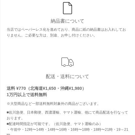
納品書について
当店ではペーパーレス化を進めており、商品に紙の納品書はお入れしてお
りません。ご必要な方は、別途、お申し付けください。
配送・送料について
送料 ¥770（北海道¥1,650・沖縄¥1,980）
1万円以上で
送料無料
※大型商品など一部送料無料対象外の商品がございます。
■佐川急便、日本郵便、西濃運輸、ヤマト運輸、他にて商品配送を行なって
おります。
■配達時間指定が可能です。（佐川急便、ヤマト運輸のみ）
・午前中・12時〜14時・14時〜16時・16時〜18時・18時〜21時・19～21