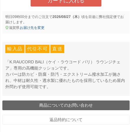
カートに入れる
明日
09時00分
までのご注文で
2026/08/27（木）
に
弊社指定便
でお
届けします。
滋賀県
お届け先を変更
輸入品
代引不可
直送
「K.RAUCORD BALI（ケイ・ラウコード バリ） ラウンジチェ
ア」専用の高機能クッションです。
カバーは防カビ・防腐・防汚・エクストリーム撥水加工が施さ
れ、中材は耐久性・透水製に優れたものを採用しているため屋内
外問わず使用可能です。
商品についてのお問い合わせ
返品特約について